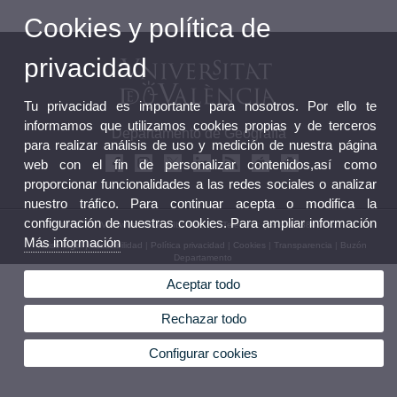
Cookies y política de
privacidad
Tu privacidad es importante para nosotros. Por ello te
informamos que utilizamos cookies propias y de terceros
Departamento de Geografía
para realizar análisis de uso y medición de nuestra página
web con el fin de personalizar contenidos,así como
proporcionar funcionalidades a las redes sociales o analizar
nuestro tráfico. Para continuar acepta o modifica la
configuración de nuestras cookies. Para ampliar información
© 2026 UV. - Avda. Blasco Ibáñez, 28. Teléfono: (+34) 96 386 42 37
Más información
Aviso legal
|
Accesibilidad
|
Política privacidad
|
Cookies
|
Transparencia
|
Buzón
Departamento
Aceptar todo
Rechazar todo
Configurar cookies