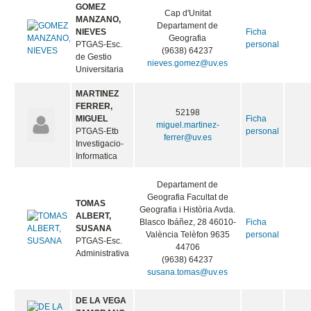
GOMEZ
Cap d'Unitat
MANZANO,
Departament de
NIEVES
Ficha
Geografia
PTGAS-Esc.
personal
(9638) 64237
de Gestio
nieves.gomez@uv.es
Universitaria
MARTINEZ
FERRER,
52198
MIGUEL
Ficha
miguel.martinez-
PTGAS-Etb
personal
ferrer@uv.es
Investigacio-
Informatica
Departament de
Geografia Facultat de
TOMAS
Geografia i Història Avda.
ALBERT,
Blasco Ibáñez, 28 46010-
Ficha
SUSANA
València Telèfon 9635
personal
PTGAS-Esc.
44706
Administrativa
(9638) 64237
susana.tomas@uv.es
DE LA VEGA