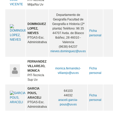
PIT-Tecnic/a
Mitja/Na Uv
Departamento de
Geografía Facultad de
DOMINGUEZ
Geografía e Historia (2ª
LOPEZ,
planta) Teléfono: 96 35
Ficha
NIEVES
44707 Avda. de Blasco
personal
PTGAS-Esc.
Ibáñez, 28 46010 -
Administrativa
Valencia
(9638) 64237
nieves.dominguez@uv.es
FERNANDEZ
VILLAREJO,
monica.fernandez-
Ficha
MONICA
villarejo@uv.es
personal
PIT-Tecnic/a
Sup Uv
GARCIA
64103
POUS,
44032
Ficha
ARACELI
araceli.garcia-
personal
PTGAS-Esc.
pous@uv.es
Administrativa