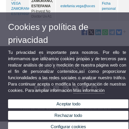
ZAMORANO,
Ficha
ESTEFANIA
estefania.vega@uv.es
personal
PI-Invest No
Doctor Uv A1
Cookies y política de
privacidad
Tu privacidad es importante para nosotros. Por ello te
informamos que utilizamos cookies propias y de terceros para
realizar análisis de uso y medición de nuestra página web con
el fin de personalizar contenidos,así como proporcionar
funcionalidades a las redes sociales o analizar nuestro tráfico.
Departamento de Geografía
Para continuar acepta o modifica la configuración de nuestras
cookies. Para ampliar información
Más información
Aceptar todo
© 2026 UV. - Avda. Blasco Ibáñez, 28. Teléfono: (+34) 96 386 42 37
Rechazar todo
Aviso legal
|
Accesibilidad
|
Política privacidad
|
Cookies
|
Transparencia
|
Buzón
Departamento
Configurar cookies