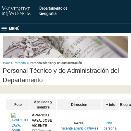
MENÚ
Inicio
>
Personal
> Personal técnico y de administración
Personal Técnico y de Administración del
Departamento
Apellidos y
Foto
Dirección
+ info
Biogra
nombre
APARICIO
VAYA, JOSE
64200
Ficha
VICENTE
j.vicente.aparicio@uv.es
personal