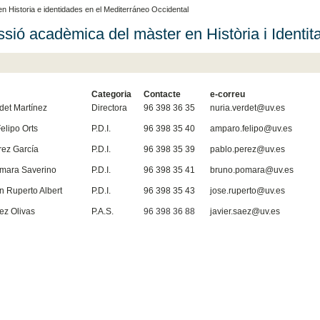
 Historia e identidades en el Mediterráneo Occidental
sió acadèmica del màster en Història i Identita
Categoria
Contacte
e-correu
det Martínez
Directora
96 398 36 35
nuria.verdet@uv.es
elipo Orts
P.D.I.
96 398 35 40
amparo.felipo@uv.es
rez García
P.D.I.
96 398 35 39
pablo.perez@uv.es
mara Saverino
P.D.I.
96 398 35 41
bruno.pomara@uv.es
 Ruperto Albert
P.D.I.
96 398 35 43
jose.ruperto@uv.es
ez Olivas
P.A.S.
96 398 36 88
javier.saez@uv.es