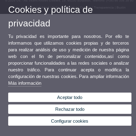
© 2026 UV. - Av. Vicent Andrés Estellés, 19. 46100 Burjassot. Teléfono: (+34) 96 354 38 80
Cookies y política de
Aviso legal
|
Accesibilidad
|
Política privacidad
|
Cookies
|
Transparencia
|
Buzón
Departamento
privacidad
Tu privacidad es importante para nosotros. Por ello te
informamos que utilizamos cookies propias y de terceros
para realizar análisis de uso y medición de nuestra página
web con el fin de personalizar contenidos,así como
proporcionar funcionalidades a las redes sociales o analizar
nuestro tráfico. Para continuar acepta o modifica la
configuración de nuestras cookies. Para ampliar información
Más información
Aceptar todo
Rechazar todo
Configurar cookies