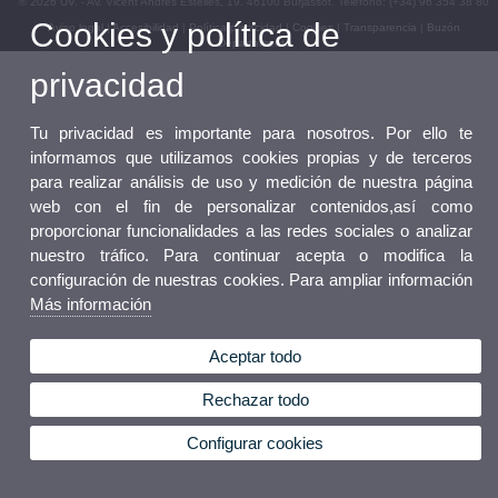
© 2026 UV. - Av. Vicent Andrés Estellés, 19. 46100 Burjassot. Teléfono: (+34) 96 354 38 80
Cookies y política de
Aviso legal
|
Accesibilidad
|
Política privacidad
|
Cookies
|
Transparencia
|
Buzón
Departamento
privacidad
Tu privacidad es importante para nosotros. Por ello te
informamos que utilizamos cookies propias y de terceros
para realizar análisis de uso y medición de nuestra página
web con el fin de personalizar contenidos,así como
proporcionar funcionalidades a las redes sociales o analizar
nuestro tráfico. Para continuar acepta o modifica la
configuración de nuestras cookies. Para ampliar información
Más información
Aceptar todo
Rechazar todo
Configurar cookies