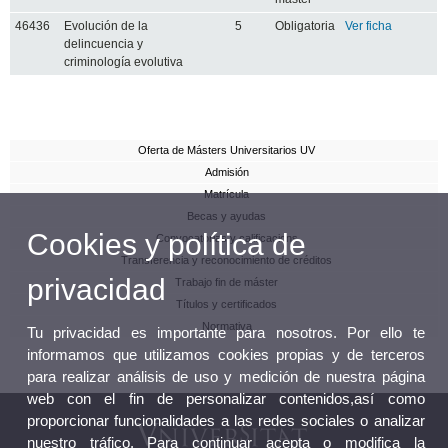
46436
Evolución de la
5
Obligatoria
Ver ficha
delincuencia y
criminología evolutiva
Oferta de Másters Universitarios UV
Admisión
Matrícula
Becas y ayudas
Cookies y política de
Convocatorias y calificacions
Transferencia y reconocimiento de créditos
privacidad
Trabajo fin de máster
Títulos y certificados
Normativa
Tu privacidad es importante para nosotros. Por ello te
informamos que utilizamos cookies propias y de terceros
para realizar análisis de uso y medición de nuestra página
web con el fin de personalizar contenidos,así como
proporcionar funcionalidades a las redes sociales o analizar
nuestro tráfico. Para continuar acepta o modifica la