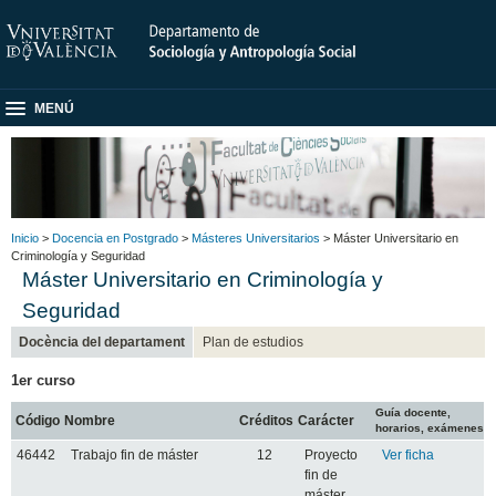
MENÚ
Inicio
>
Docencia en Postgrado
>
Másteres Universitarios
> Máster Universitario en
Criminología y Seguridad
Máster Universitario en Criminología y
Seguridad
Docència del departament
Plan de estudios
1er curso
Guía docente,
Código
Nombre
Créditos
Carácter
horarios, exámenes
46442
Trabajo fin de máster
12
Proyecto
Ver ficha
fin de
máster