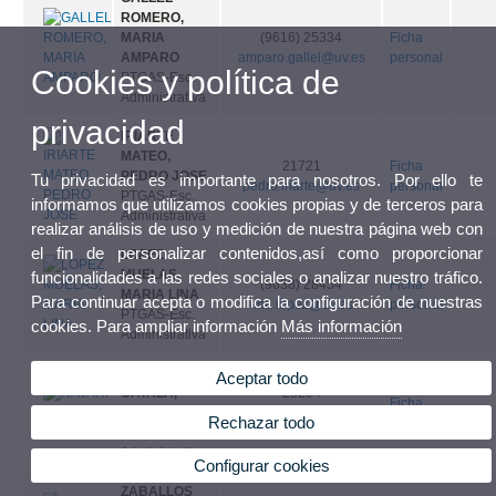
ROMERO,
MARIA
(9616) 25334
Ficha
AMPARO
amparo.gallel@uv.es
personal
Cookies y política de
PTGAS-Esc.
Administrativa
privacidad
IRIARTE
MATEO,
21721
Ficha
PEDRO JOSE
Tu privacidad es importante para nosotros. Por ello te
pedro.iriarte@uv.es
personal
PTGAS-Esc.
informamos que utilizamos cookies propias y de terceros para
Administrativa
realizar análisis de uso y medición de nuestra página web con
el fin de personalizar contenidos,así como proporcionar
LOPEZ
MUELAS,
funcionalidades a las redes sociales o analizar nuestro tráfico.
(9638) 28454
Ficha
MARIA LINA
Para continuar acepta o modifica la configuración de nuestras
lina.lopez@uv.es
personal
PTGAS-Esc.
cookies. Para ampliar información
Más información
Administrativa
NAVARRO
Aceptar todo
CATALA,
28204
Ficha
INMACULADA
inmaculada.navarro-
Rechazar todo
personal
PTGAS-Esc.
catala@uv.es
Administrativa
Configurar cookies
ZABALLOS