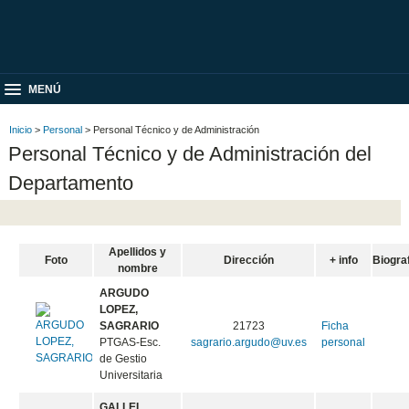
MENÚ
Inicio
>
Personal
> Personal Técnico y de Administración
Personal Técnico y de Administración del
Departamento
Apellidos y
Foto
Dirección
+ info
Biogra
nombre
ARGUDO
LOPEZ,
SAGRARIO
21723
Ficha
PTGAS-Esc.
sagrario.argudo@uv.es
personal
de Gestio
Universitaria
GALLEL