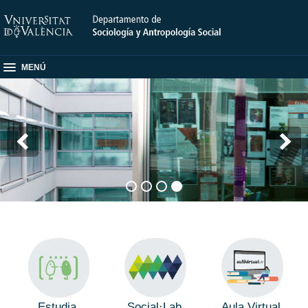
MENÚ
Estudia
Social·Lab
Aula Virtual