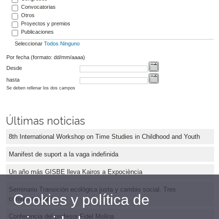
Convocatorias
Otros
Proyectos y premios
Publicaciones
Seleccionar
Todos
Ninguno
Por fecha (formato: dd/mm/aaaa)
Desde
hasta
Se deben rellenar los dos campos
Últimas noticias
8th International Workshop on Time Studies in Childhood and Youth
Manifest de suport a la vaga indefinida
Un año más GISBE lleva Kairos a Expociència
Seminario Transición ecológica justa y cambio social. Tres
Cookies y política de
conversaciones
Conferencia del profesor Fidel Molina