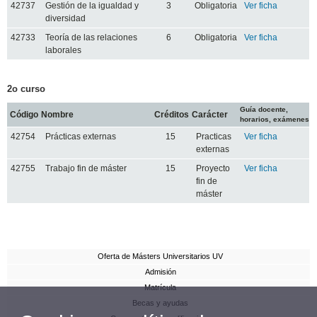
42737
Gestión de la igualdad y
3
Obligatoria
Ver ficha
diversidad
42733
Teoría de las relaciones
6
Obligatoria
Ver ficha
laborales
2o curso
Guía docente,
Código
Nombre
Créditos
Carácter
horarios, exámenes
42754
Prácticas externas
15
Practicas
Ver ficha
externas
42755
Trabajo fin de máster
15
Proyecto
Ver ficha
fin de
máster
Oferta de Másters Universitarios UV
Admisión
Matrícula
Becas y ayudas