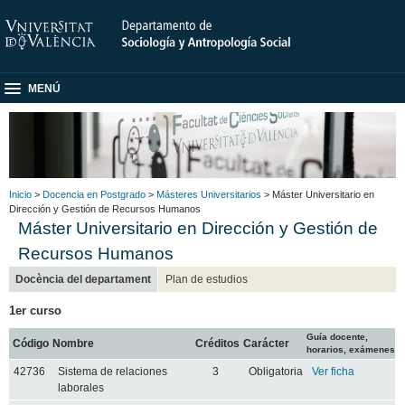
MENÚ
Inicio
>
Docencia en Postgrado
>
Másteres Universitarios
> Máster Universitario en
Dirección y Gestión de Recursos Humanos
Máster Universitario en Dirección y Gestión de
Recursos Humanos
Docència del departament
Plan de estudios
1er curso
Guía docente,
Código
Nombre
Créditos
Carácter
horarios, exámenes
42736
Sistema de relaciones
3
Obligatoria
Ver ficha
laborales