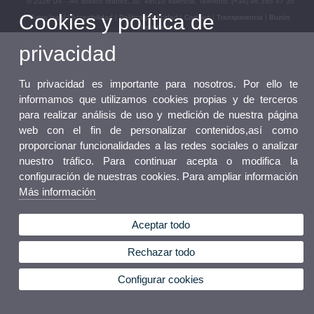
© 2026 UV. - Av. Blasco Ibáñez, 30. 46010 Valencia. Teléfono: (+34) 96 386 47 36
Cookies y política de
Aviso legal
|
Accesibilidad
|
Política privacidad
|
Cookies
|
Transparencia
|
Buzón
Departamento
privacidad
Tu privacidad es importante para nosotros. Por ello te
informamos que utilizamos cookies propias y de terceros
para realizar análisis de uso y medición de nuestra página
web con el fin de personalizar contenidos,así como
proporcionar funcionalidades a las redes sociales o analizar
nuestro tráfico. Para continuar acepta o modifica la
configuración de nuestras cookies. Para ampliar información
Más información
Aceptar todo
Rechazar todo
Configurar cookies