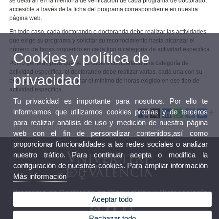
se detallan en la memoria de verificación de cada programa de doctorado,
accesible a través de la ficha del programa correspondiente en nuestra
página web.
En todo caso, cada doctorando o doctoranda debe realizar las actividades
que exige su programa y solicitar su reconocimiento hasta alcanzar el
número de horas requerido en cada tipo o categoría de actividad específica.
Cookies y política de
Por lo general, para que se considere completada una categoría de
actividad específica, el doctorando debe realizar varias, cada una con su
privacidad
propia duración, hasta sumar el mínimo de horas exigido en ese tipo de
actividad específica.
Tu privacidad es importante para nosotros. Por ello te
informamos que utilizamos cookies propias y de terceros
para realizar análisis de uso y medición de nuestra página
web con el fin de personalizar contenidos,así como
proporcionar funcionalidades a las redes sociales o analizar
nuestro tráfico. Para continuar acepta o modifica la
configuración de nuestras cookies. Para ampliar información
Más información
Programa de Doctorado en Biomedicina y Biotecnología
Aceptar todo
Rechazar todo