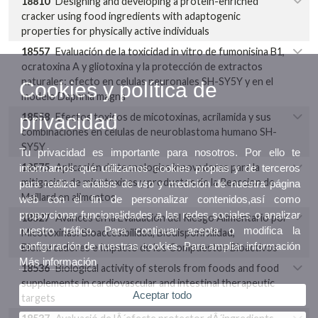
18810
Designing and developing a protein-enriched
cracker using food ingredients with adaptogenic
properties for physically active individuals
18557
Evaluación de la toxicidad in vitro de fumonisina B1,
ocratoxina A y gliotoxina y la protección de extractos
naturales: efecto en celulas neuronales SH-SY5Y y en el
Cookies y política de
modelo Daphnia magna
privacidad
18558
Efectos toxicos de micotoxinas, acrilamida y sus
combinaciones en celulas de neuroblastoma humano SH-
SY5Y
Tu privacidad es importante para nosotros. Por ello te
18575
Aplicación de tecnologias innovadoras para la
informamos que utilizamos cookies propias y de terceros
mitigacion de micotoxinas y productos de la Reaccion de
para realizar análisis de uso y medición de nuestra página
Maillard en alimentos
web con el fin de personalizar contenidos,así como
proporcionar funcionalidades a las redes sociales o analizar
18527
Avances en la Evaluación del Riesgo Alimentario por
nuestro tráfico. Para continuar acepta o modifica la
Micotoxinas: Bioaccesibilidad, Biodisponibilidad,
configuración de nuestras cookies. Para ampliar información
Biomarcadores e Impacto de los Compuestos Bioactivos
Más información
18536
Biological activity of sterols from foods and food
supplements in cardiovascular and intestinal therapeutic
Aceptar todo
targets