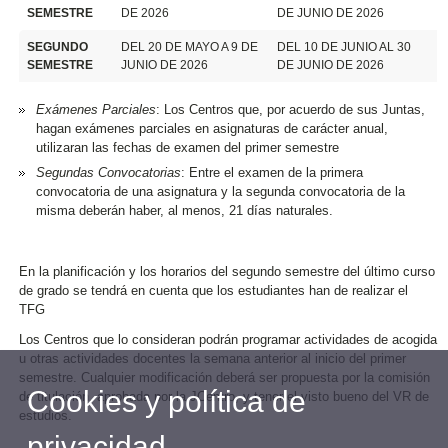
SEMESTRE
DE 2026
DE JUNIO DE 2026
SEGUNDO
DEL 20 DE MAYO A 9 DE
DEL 10 DE JUNIO AL 30
SEMESTRE
JUNIO DE 2026
DE JUNIO DE 2026
Exámenes Parciales
: Los Centros que, por acuerdo de sus Juntas,
hagan exámenes parciales en asignaturas de carácter anual,
utilizaran las fechas de examen del primer semestre
Segundas Convocatorias
: Entre el examen de la primera
convocatoria de una asignatura y la segunda convocatoria de la
misma deberán haber, al menos, 21 días naturales.
En la planificación y los horarios del segundo semestre del último curso
de grado se tendrá en cuenta que los estudiantes han de realizar el
TFG
Los Centros que lo consideran podrán programar actividades de acogida
u otras actividades docentes la semana anterior al inicio del primer
semestre. Cualquier modificación deberá ser propuesta por la comisión
Cookies y política de
de titulación, aprobada por la JCentro, y tener el visto bueno del VR de
estudios.
privacidad