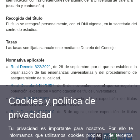
identificación con las credenciales de alumno de la Universitat de València
(usuario y contraseña).
Recogida del título
El título se recogerá personalmente, con el DNI vigente, en la secretaría del
centro de estudios.
Tasas
Las tasas son fijadas anualmente mediante Decreto del Consejo.
Normativa aplicable
Real Decreto 822/2021
, de 28 de septiembre, por el que se establece la
organización de las enseñanzas universitarias y del procedimiento de
aseguramiento de su calidad.
Real Decreto 1496/1987
, de 6 de noviembre, por el que se regula la
obtención, expedición y homologación de títulos universitarios.
Cookies y política de
Orden ECI/2514/2007
, de 13 de agosto, sobre expedición de títulos
universitarios oficiales de máster y doctor.
privacidad
Real Decreto 1002/2010
, de 5 de agosto, sobre expedición de títulos
universitarios oficiales.
Tu privacidad es importante para nosotros. Por ello te
informamos que utilizamos cookies propias y de terceros