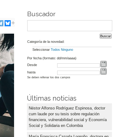
Buscador
Categoría de la novedad:
Seleccionar
Todos
Ninguno
Por fecha (formato: dd/mm/aaaa)
Desde
hasta
Se deben rellenar los dos campos
Últimas noticias
Néstor Alfonso Rodríguez Espinosa, doctor
cum laude por su tesis sobre regulación
financiera, vulnerabilidad social y Economía
Social y Solidaria en Colombia
María Francisca Cazorla Logroño, doctora en