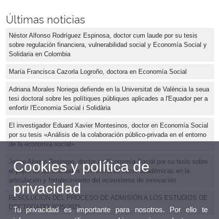
Últimas noticias
Néstor Alfonso Rodríguez Espinosa, doctor cum laude por su tesis
sobre regulación financiera, vulnerabilidad social y Economía Social y
Solidaria en Colombia
María Francisca Cazorla Logroño, doctora en Economía Social
Adriana Morales Noriega defiende en la Universitat de València la seua
tesi doctoral sobre les polítiques públiques aplicades a l'Equador per a
enfortir l'Economia Social i Solidària
El investigador Eduard Xavier Montesinos, doctor en Economía Social
por su tesis «Análisis de la colaboración público-privada en el entorno
de la economía social»
Jaime Alonso Restrepo, doctor en Economía Social por su tesis sobre
Cookies y política de
el papel de las Entidades Sin Ánimo de Lucro académicas en la
articulación y fortalecimiento del ecosistema de innovación
privacidad
RESOLUCIÓN DEL PROCESO DE ADMISIÓN A LOS ESTUDIOS DE
DOCTORADO 2025/2026
Tu privacidad es importante para nosotros. Por ello te