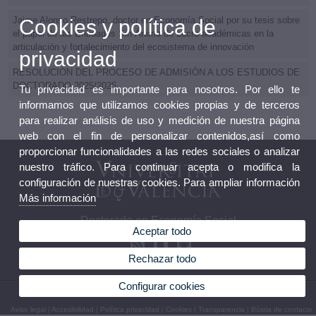
Jaime Alonso Restrepo, doctor en Economía Social por su tesis sobre
Cookies y política de
el papel de las Entidades Sin Ánimo de Lucro académicas en la
articulación y fortalecimiento del ecosistema de innovación
privacidad
RESOLUCIÓN DEL PROCESO DE ADMISIÓN A LOS ESTUDIOS DE
DOCTORADO 2025/2026
Tu privacidad es importante para nosotros. Por ello te
informamos que utilizamos cookies propias y de terceros
para realizar análisis de uso y medición de nuestra página
web con el fin de personalizar contenidos,así como
proporcionar funcionalidades a las redes sociales o analizar
nuestro tráfico. Para continuar acepta o modifica la
configuración de nuestras cookies. Para ampliar información
Más información
Doctorado en Economía Social
Aceptar todo
Rechazar todo
Configurar cookies
© 2026 UV. - C/ Serpis, s/n. 46022 Valencia
Aviso legal
|
Accesibilidad
|
Política privacidad
|
Cookies
|
Transparencia
|
Bústia de contacte