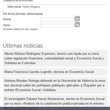
Categoría de la novedad:
Seleccionar
Todos
Ninguno
Por fecha (formato: dd/mm/aaaa)
Desde
hasta
Se deben rellenar los dos campos
Últimas noticias
Néstor Alfonso Rodríguez Espinosa, doctor cum laude por su tesis
sobre regulación financiera, vulnerabilidad social y Economía Social y
Solidaria en Colombia
María Francisca Cazorla Logroño, doctora en Economía Social
Adriana Morales Noriega defiende en la Universitat de València la seua
tesi doctoral sobre les polítiques públiques aplicades a l'Equador per a
enfortir l'Economia Social i Solidària
El investigador Eduard Xavier Montesinos, doctor en Economía Social
por su tesis «Análisis de la colaboración público-privada en el entorno
de la economía social»