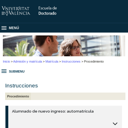
MENÚ
Inicio
>
Admisión y matrícula
>
Matrícula
>
Instrucciones
> Procedimiento
SUBMENU
Instrucciones
Procedimiento
Alumnado de nuevo ingreso: automatrícula