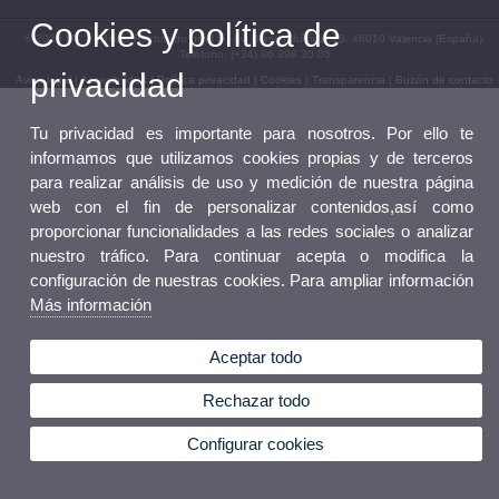
Cookies y política de
© 2026 UV. - Edificio Rectorado nivel 0 - Av. Blasco Ibáñez, 13. 46010 Valencia (España).
Teléfono: (+34) 96 398 30 06
privacidad
Aviso legal
|
Accesibilidad
|
Política privacidad
|
Cookies
|
Transparencia
|
Buzón de contacto
Tu privacidad es importante para nosotros. Por ello te
informamos que utilizamos cookies propias y de terceros
para realizar análisis de uso y medición de nuestra página
web con el fin de personalizar contenidos,así como
proporcionar funcionalidades a las redes sociales o analizar
nuestro tráfico. Para continuar acepta o modifica la
configuración de nuestras cookies. Para ampliar información
Más información
Aceptar todo
Rechazar todo
Configurar cookies