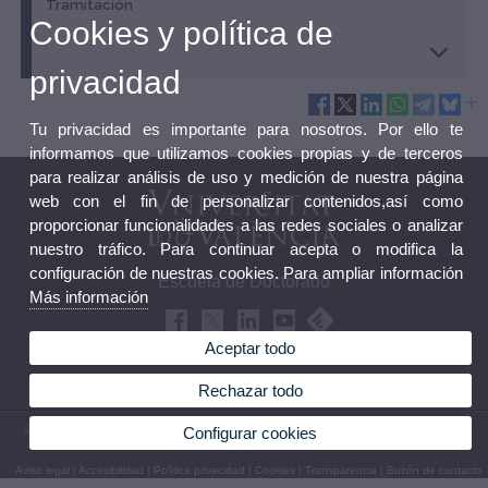
Tramitación
Cookies y política de
privacidad
Tu privacidad es importante para nosotros. Por ello te
informamos que utilizamos cookies propias y de terceros
para realizar análisis de uso y medición de nuestra página
web con el fin de personalizar contenidos,así como
proporcionar funcionalidades a las redes sociales o analizar
nuestro tráfico. Para continuar acepta o modifica la
configuración de nuestras cookies. Para ampliar información
Escuela de Doctorado
Más información
Aceptar todo
Rechazar todo
© 2026 UV. - Edificio Rectorado nivel 0 - Av. Blasco Ibáñez, 13. 46010 Valencia (España).
Configurar cookies
Teléfono: (+34) 96 398 30 06
Aviso legal
|
Accesibilidad
|
Política privacidad
|
Cookies
|
Transparencia
|
Buzón de contacto