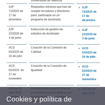
Universidad de Valencia
AJP
Requisitos mínimos que han de
AJP
72/2025 de
cumplir los tutores y directores
72/2025 de
17 de
para particiapar en un
17 de
diciembre
programa de doctorado
diciembre
AJP
Instrucción de gestión de
AJP
22/2026 de
estudios de doctorado
22/2026 de
3 de junio
3 de junio
ACD
Creación de la Comisión de
ACD
03/2025 de
Calidad
03/2025 de
16 de julio
16 de julio
ACD
Creación de la Comisión de
ACD
02/2024 de
Igualdad
02/2024 de
27 de
27 de
novembre
noviembre
AJP de 28
Procedimiento para la firma de
AJP de 28
abril 2020
un convenio para la defensa de
abril 2020
Cookies y política de
régimen de
la tesis doctoral en régimen de
cotutela
cotutela