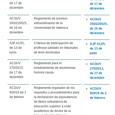
de 17 de
de 17 de
diciembre
diciembre
ACGUV
Reglamento de premiso
ACGUV
350/220025,
extraordinarios de la
350/220025,
de 16 de
Universidad de Valenica
de 16 de
diciembre
diciembre
AJP 41/25,
Criterios de participación de
AJP 41/25,
de 13 de
professor jubilado en tribunales
de 13 de
junio
de tesis doctorales
junio
ACGUV
Reglamento para el
ACGUV
270/2013,
nombramiento de doctores/as
270/2013,
de 17 de
honoris causa
de 17 de
diciembre
diciembre
ACGUV
Reglamento regulador de los
ACGUV
9/2016 de 2
requisitos y procedimientos para
9/2016 de 2
de febrero
la declaración de equivalencia
de febrero
de títulos extranjeros de
educación superior a nivel
académico de doctor de la