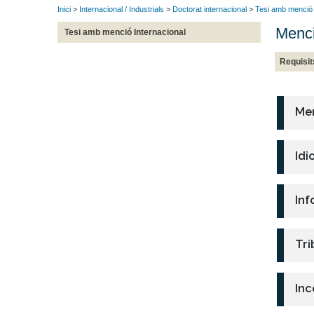
Inici
>
Internacional / Industrials
>
Doctorat internacional
>
Tesi amb menció 
Menci
Tesi amb menció Internacional
Requisit
Men
Idi
Inf
Tri
Inc