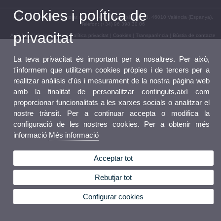
Cookies i política de
© 2026 UV. - Edifici Rectorat nivell 0 - Av. Blasco Ibáñez, 13. 46010 València (Espanya).
Telèfon: (+34) 96 398 30 06
privacitat
Avís legal
|
Accessibilitat
|
Política privacitat
|
Cookies
|
Transparència
|
Bústia de contacte
La teva privacitat és important per a nosaltres. Per això,
t'informem que utilitzem cookies pròpies i de tercers per a
realitzar anàlisis d'ús i mesurament de la nostra pàgina web
amb la finalitat de personalitzar continguts,així com
proporcionar funcionalitats a les xarxes socials o analitzar el
nostre trànsit. Per a continuar accepta o modifica la
configuració de les nostres cookies. Per a obtenir més
informació
Més informació
Acceptar tot
Rebutjar tot
Configurar cookies