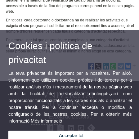
detallen en la memòria de verificació de cada programa de doctorat,
accessible a través de la fitxa del programa corresponent en la nostra pàgina
web.
En tot cas, cada doctorand o doctoranda ha de realitzar les activitats que
exigeix el seu programa i sol·licitar-ne el reconeixement fins a aconseguir el
nombre d’hores requerit en cada tipus o categoria d’activitat específica.
En general, per tal que es considere completada una categoria d’activitat
Cookies i política de
específica, el doctorand ha de realitzar diverses activitats, cadascuna amb la
seua pròpia duració, fins a sumar el mínim d’hores exigit en eixa categoria.
privacitat
La teva privacitat és important per a nosaltres. Per això,
t'informem que utilitzem cookies pròpies i de tercers per a
realitzar anàlisis d'ús i mesurament de la nostra pàgina web
amb la finalitat de personalitzar continguts,així com
proporcionar funcionalitats a les xarxes socials o analitzar el
nostre trànsit. Per a continuar accepta o modifica la
configuració de les nostres cookies. Per a obtenir més
Escola de Doctorat
informació
Més informació
Acceptar tot