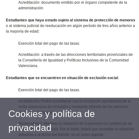
Acreditación: documento emitido por el órgano competente de la
administración.
Estudiantes que haya estado sujeto al sistema de
protección de menores
o al sistema judicial de reeducación en algún período de tres años anterior a
la mayoría de edad:
Exención total del pago de las tasas.
Acreditación: a través de las direcciones territoriales provinciales de
la Consellería de Igualdad y Políticas Inclusivas de la Comunidad
Valenciana.
Estudiantes que se encuentren en situación de exclusión social
:
Exención total del pago de las tasas.
Acreditación: Podrá acreditarse con la resolución aprobatoria de la
renta valenciana de inclusión o mediante informe de los servicios
Cookies y política de
sociales municipales.
Temporalidad: Mientras la situación de la persona no cambio y/o se
privacidad
mantenga la prestación. Por lo tanto, habrá que acreditar la situación
actualiza a la fecha del trámite, en el curso vigente.