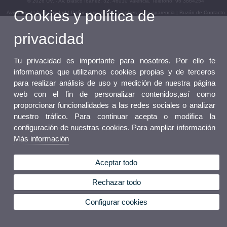
© 2026 UV. - Av. Blasco Ibáñez, 32. 46010 Valencia. Teléfono: 96 3864254
Cookies y política de
Aviso legal
|
Accesibilidad
|
Política privacidad
|
Cookies
|
Transparencia
|
Buzón de Contacto
privacidad
Tu privacidad es importante para nosotros. Por ello te
informamos que utilizamos cookies propias y de terceros
para realizar análisis de uso y medición de nuestra página
web con el fin de personalizar contenidos,así como
proporcionar funcionalidades a las redes sociales o analizar
nuestro tráfico. Para continuar acepta o modifica la
configuración de nuestras cookies. Para ampliar información
Más información
Aceptar todo
Rechazar todo
Configurar cookies