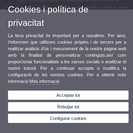
© 2026 UV. - Av. Blasco Ibáñez, 32. 46010 València. Telèfon: 96 3864254
Cookies i política de
Avís legal
|
Accessibilitat
|
Política privacitat
|
Cookies
|
Transparència
|
Bústia de contacte
privacitat
La teva privacitat és important per a nosaltres. Per això,
t'informem que utilitzem cookies pròpies i de tercers per a
realitzar anàlisis d'ús i mesurament de la nostra pàgina web
amb la finalitat de personalitzar continguts,així com
proporcionar funcionalitats a les xarxes socials o analitzar el
nostre trànsit. Per a continuar accepta o modifica la
configuració de les nostres cookies. Per a obtenir més
informació
Més informació
Acceptar tot
Rebutjar tot
Configurar cookies