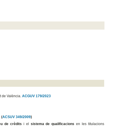
t de València.
ACGUV 179/2023
.
(
ACSUV 349/2009
)
u de crèdits
i el
sistema de qualificacions
en les titulacions