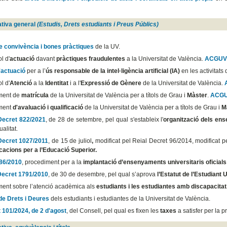
tiva general
(Estudis, Drets estudiants i Preus Públics)
e convivència i bones pràctiques
de la UV.
l d'
actuació
davant
pràctiques fraudulentes
a la Universitat de València.
ACGUV 
'actuació
per a l’
ús responsable de la intel·ligència artificial (IA)
en les activitats
l d'
Atenció
a la
Identitat
i a l'
Expressió de Gènere
de la Universitat de València.
ment de
matrícula
de la Universitat de València per a títols de Grau i
Màster
.
ACGU
ment
d'avaluació i qualificació
de la Universitat de València per a títols de Grau i
M
Decret 822/2021
, de 28 de setembre, pel qual s'estableix l'
organització dels ens
alitat.
Decret 1027/2011
, de 15 de juliol
,
modificat pel Reial Decret 96/2014, modificat p
icacions per a l’Educació Superior.
86/2010
, procediment per a la
implantació d’ensenyaments universitaris oficials
Decret 1791/2010
, de 30 de desembre, pel qual s’aprova
l’Estatut de l’Estudiant U
ent sobre l’atenció acadèmica als
estudiants i les estudiantes amb discapacitat
de Drets i Deures
dels estudiants i estudiantes de la Universitat de València.
 101/2024, de 2 d'agost
, del Consell, pel qual es fixen les
taxes
a satisfer per la 