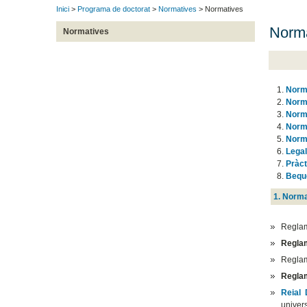
Inici
>
Programa de doctorat
>
Normatives
> Normatives
Norma
Normatives
Norma
Norma
Norma
Norma
Norma
Lega
Pràct
Bequ
1. Norma
Reglam
Reglam
Reglam
Regla
Reial 
univers