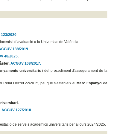
123/2020
 docents i d’avaluació a la Universitat de València
ACGUV 138/2019
.
V 48/2025
.
àster
.
ACGUV 108/2017.
enyaments universitaris
i del procediment d'assegurament de la
el Reial Decret 22/2015, pel que s’estableix el
Marc Espanyol de
niversitari.
.
ACGUV 127/2010
.
prestació de serveis acadèmics universitaris per al curs 2024/2025.