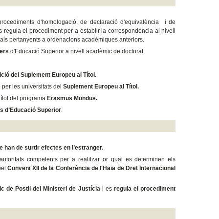
s procediments d'homologació, de declaració d'equivalència i de
 regula el procediment per a establir la correspondència al nivell
icials pertanyents a ordenacions acadèmiques anteriors.
gers
d'Educació Superior a nivell acadèmic de doctorat.
dició del Suplement Europeu
al Títol.
 per les universitats del
Suplement Europeu al Títol.
 títol del programa
Erasmus Mundus.
ons d’Educació Superior
.
han de surtir efectes en l’estranger.
autoritats competents per a realitzar or qual es determinen els
pel
Conveni XII de la Conferència de l'Haia de Dret Internacional
ic de Postil del Ministeri de Justícia
i es
regula el procediment