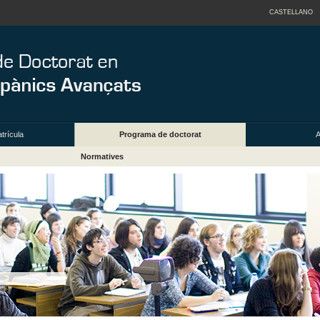
CASTELLANO
trícula
Programa de doctorat
A
Normatives