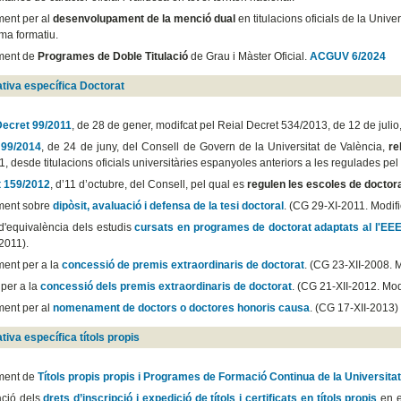
ent per al
desenvolupament de la menció dual
en titulacions oficials de la Unive
ma formatiu.
ment de
Programes de Doble Titulació
de Grau i Màster Oficial.
ACGUV 6/2024
tiva específica Doctorat
Decret 99/2011
, de 28 de gener, modifcat pel Reial Decret 534/2013, de 12 de julio
 99/2014
, de 24 de juny, del Consell de Govern de la Universitat de València,
re
, desde titulacions oficials universitàries espanyoles anteriors a les regulades p
 159/2012
, d’11 d’octubre, del Consell, pel qual es
regulen les escoles de doctor
ment sobre
dipòsit, avaluació i defensa de la tesi doctoral
. (CG 29-XI-2011. Modif
 d'equivalència dels estudis
cursats en programes de doctorat adaptats al l'E
2011).
ent per a la
concessió de premis extraordinaris de doctorat
. (CG 23-XII-2008. 
per a la
concessió dels premis extraordinaris de doctorat
. (CG 21-XII-2012. Mod
ent per al
nomenament de doctors o doctores honoris causa
. (CG 17-XII-2013)
tiva específica títols propis
ment de
Títols propis propis i Programes de Formació Continua de la Universitat
ció dels
drets d’inscripció i expedició de títols i certificats en títols propis
en 