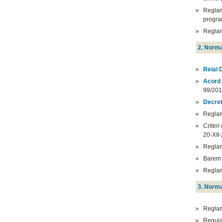
Reglam
progra
Regla
2. Norma
Reial 
Acord
99/2011
Decret
Regla
Criteri
20-XII-
Reglam
Barem 
Reglam
3. Norma
Regla
Regula