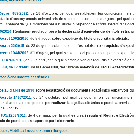
iva, equivàlencia i títols
Decret 889/2022
, de 18 d'octubre, pel qual s'estableixen les condicions i el
idació d'ensenyaments universitaris de sistemes educatius estrangers i pel qual es
c Espanyol de Qualificacions per a l'Educació Superior dels títols universitaris of
9/2016
, Reglament regulador per a la
declaració d'equivalència de títols estran
Decret 1002/2010
, de 5 d’agost, sobre expedició de
títols universitaris oficials
.
Decret 22/2015
, de 23 de gener, sobre pel qual s'estableixen els
requisits d'expe
Decret 1044/2003
, d’1 d’agost, pel qual s’estableix el procediment per a l’expedició
 ECD/760/2013
, de 26 d’abril, per la que s’estableixen els requisits d’expedició del
2008, de 17 d’abril
,
de la Generalitat, del Sistema
Valencià de Títols i Acreditaci
ització documents acadèmics
de 16 d'abril de 1990
sobre legalització de documents acadèmics espanyols que 
Decreto 1497/2011
, de 24 d'octubre, pel qual es determinen les funcionaris i 
aris i autoritats competents per
realitzar la legalització única o postil·la
prevista 
, de 5 oct 1961
 JUS/1207/2011
, de 4 de maig, per la qual es crea
i regula el Registre Electròn
sió de postil·les en suport paper i electrònic
iques, Mobilitat i reconeixement llengües