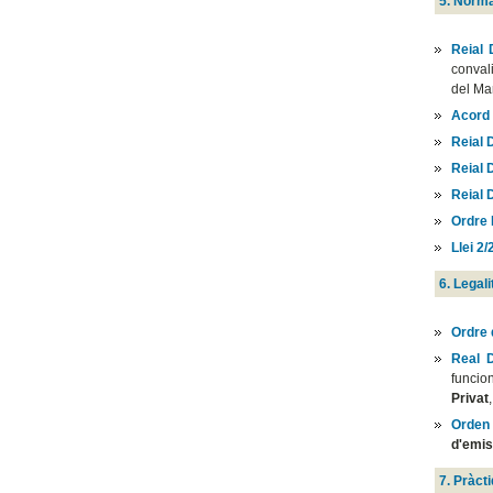
5. Normat
Reial 
conval
del Mar
Acord 
Reial 
Reial 
Reial 
Ordre
Llei 2/
6. Legal
Ordre 
Real 
funcion
Privat
Orden
d'emis
7. Pràct