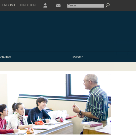
ENGLISH
DIRECTORI
USER
ctivitats
Màster