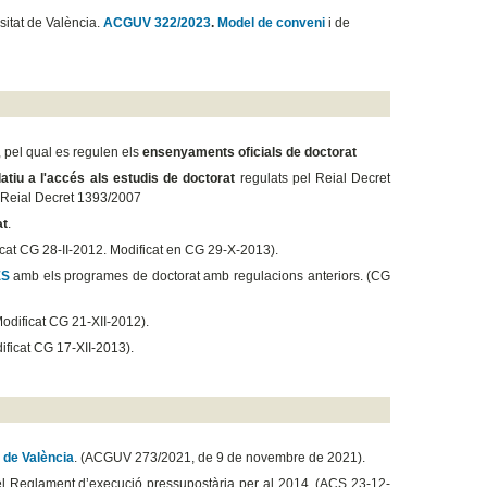
rsitat de València.
ACGUV 322/2023
.
Model de conveni
i de
, pel qual es regulen els
ensenyaments oficials de doctorat
latiu a l'accés als estudis de doctorat
regulats pel Reial Decret
el Reial Decret 1393/2007
at
.
icat CG 28-II-2012. Modificat en CG 29-X-2013).
EES
amb els programes de doctorat amb regulacions anteriors. (CG
Modificat CG 21-XII-2012).
ificat CG 17-XII-2013).
 de València
. (ACGUV 273/2021, de 9 de novembre de 2021).
el Reglament d’execució pressupostària per al 2014. (ACS 23-12-