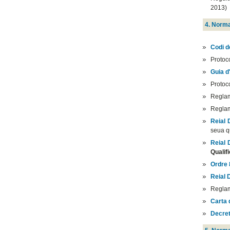
2013)
4. Norma
Codi d
Protoco
Guia d
Protoco
Regla
Regla
Reial 
seua qu
Reial 
Qualif
Ordre 
Reial 
Reglam
Carta 
Decret