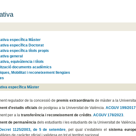
tiva
tiva específica Màster
tiva específica Doctorat
tiva específica títols propis
tiva general
tiva, equivàlencia i títols
lització documents acadèmics
iques, Mobilitat i reconeixement llengües
es
tiva específica Màster
ent regulador de la concessió de
premis extraordinaris
de màster a la Universita
ent d'estudis oficials
de postgrau a la Universitat de València.
ACGUV 199/2017
ent per a la
transferència i reconeixement de crèdits
.
ACGUV 178/2023
.
ment de permanència
dels estudiants i les estudiants de la Universitat de València
Decret 1125/2003, de 5 de setembre
, pel qual s’estableix el
sistema europe
itàries de caràcter oficial i validesa en tot el territori nacional.