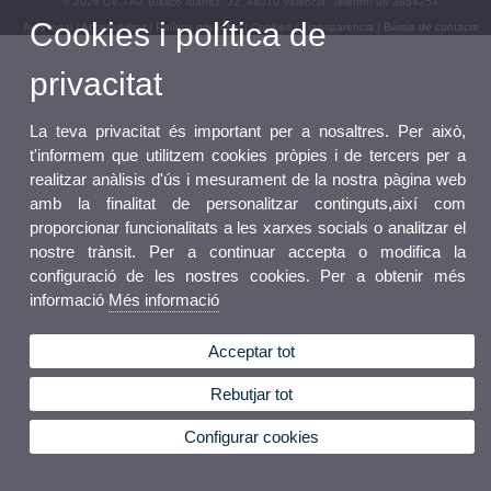
© 2026 UV. - Av. Blasco Ibáñez, 32. 46010 València. Telèfon: 96 3864254
Cookies i política de
Avís legal
|
Accessibilitat
|
Política privacitat
|
Cookies
|
Transparència
|
Bústia de contacte
privacitat
La teva privacitat és important per a nosaltres. Per això,
t'informem que utilitzem cookies pròpies i de tercers per a
realitzar anàlisis d'ús i mesurament de la nostra pàgina web
amb la finalitat de personalitzar continguts,així com
proporcionar funcionalitats a les xarxes socials o analitzar el
nostre trànsit. Per a continuar accepta o modifica la
configuració de les nostres cookies. Per a obtenir més
informació
Més informació
Acceptar tot
Rebutjar tot
Configurar cookies