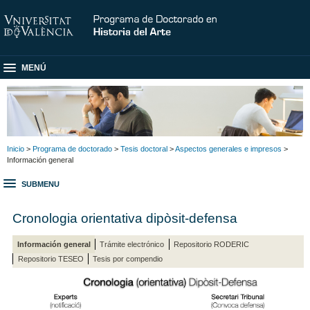
MENÚ
Inicio
>
Programa de doctorado
>
Tesis doctoral
>
Aspectos generales e impresos
>
Información general
SUBMENU
Cronologia orientativa dipòsit-defensa
Información general
Trámite electrónico
Repositorio RODERIC
Repositorio TESEO
Tesis por compendio