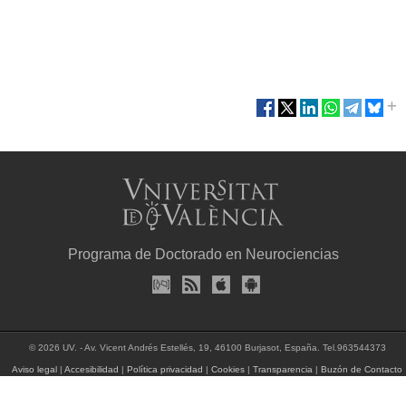
Programa de Doctorado en Neurociencias
© 2026 UV. - Av. Vicent Andrés Estellés, 19, 46100 Burjasot, España. Tel.963544373
Aviso legal
|
Accesibilidad
|
Política privacidad
|
Cookies
|
Transparencia
|
Buzón de Contacto