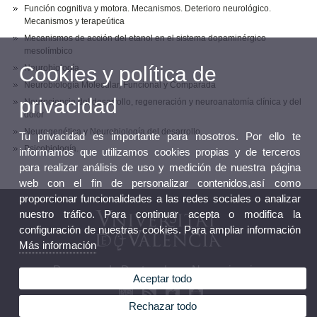
Función cognitiva y motora. Mecanismos. Deterioro neurológico.
Mecanismos y terapeútica
Mecanismos de acción del etanol en el sistema dopaminérgico
mesolímbico
Cookies y política de
Neurobiología
Neurobiología Molecular, Funcional y Comparada
privacidad
Neurociencia del desarrollo, regeneración y neuroanatomía clínica y del
dolor
Neurogenética y Neurobiología del desarrollo.
Tu privacidad es importante para nosotros. Por ello te
Psicobiología.
informamos que utilizamos cookies propias y de terceros
para realizar análisis de uso y medición de nuestra página
web con el fin de personalizar contenidos,así como
proporcionar funcionalidades a las redes sociales o analizar
nuestro tráfico. Para continuar acepta o modifica la
configuración de nuestras cookies. Para ampliar información
Más información
Programa de Doctorado en Neurociencias
Aceptar todo
Rechazar todo