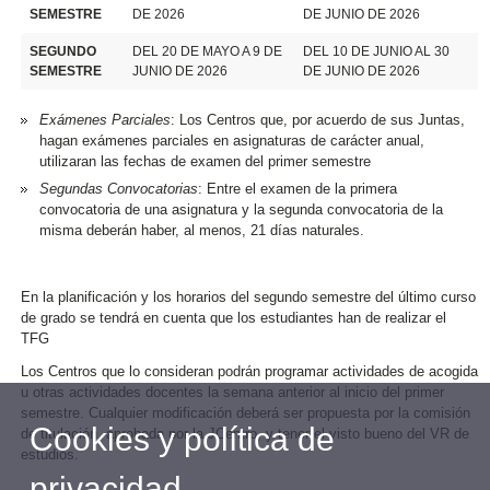
SEMESTRE
DE 2026
DE JUNIO DE 2026
SEGUNDO
DEL 20 DE MAYO A 9 DE
DEL 10 DE JUNIO AL 30
SEMESTRE
JUNIO DE 2026
DE JUNIO DE 2026
Exámenes Parciales
: Los Centros que, por acuerdo de sus Juntas,
hagan exámenes parciales en asignaturas de carácter anual,
utilizaran las fechas de examen del primer semestre
Segundas Convocatorias
: Entre el examen de la primera
convocatoria de una asignatura y la segunda convocatoria de la
misma deberán haber, al menos, 21 días naturales.
En la planificación y los horarios del segundo semestre del último curso
de grado se tendrá en cuenta que los estudiantes han de realizar el
TFG
Los Centros que lo consideran podrán programar actividades de acogida
u otras actividades docentes la semana anterior al inicio del primer
semestre. Cualquier modificación deberá ser propuesta por la comisión
Cookies y política de
de titulación, aprobada por la JCentro, y tener el visto bueno del VR de
estudios.
privacidad