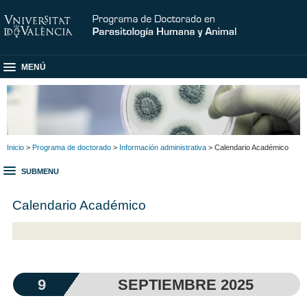
MENÚ
Inicio
>
Programa de doctorado
>
Información administrativa
> Calendario Académico
SUBMENU
Calendario Académico
9
SEPTIEMBRE 2025