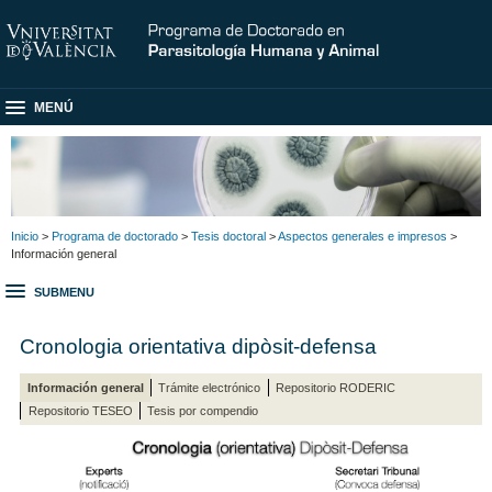
MENÚ
Inicio
>
Programa de doctorado
>
Tesis doctoral
>
Aspectos generales e impresos
>
Información general
SUBMENU
Cronologia orientativa dipòsit-defensa
Información general
Trámite electrónico
Repositorio RODERIC
Repositorio TESEO
Tesis por compendio