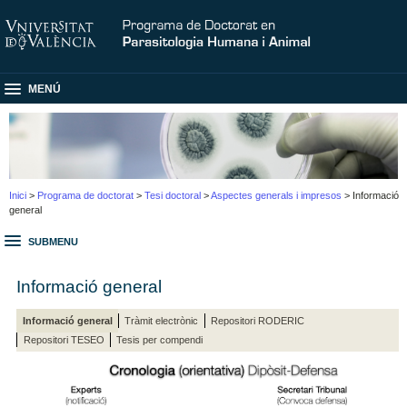
MENÚ
Inici
>
Programa de doctorat
>
Tesi doctoral
>
Aspectes generals i impresos
> Informació
general
SUBMENU
Informació general
Informació general
Tràmit electrònic
Repositori RODERIC
Repositori TESEO
Tesis per compendi