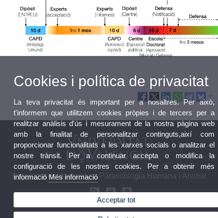
Cookies i política de privacitat
La teva privacitat és important per a nosaltres. Per això,
t'informem que utilitzem cookies pròpies i de tercers per a
realitzar anàlisis d'ús i mesurament de la nostra pàgina web
amb la finalitat de personalitzar continguts,així com
proporcionar funcionalitats a les xarxes socials o analitzar el
nostre trànsit. Per a continuar accepta o modifica la
configuració de les nostres cookies. Per a obtenir més
Programa de doctorat en Parasitologia Humana i Animal
informació
Més informació
Acceptar tot