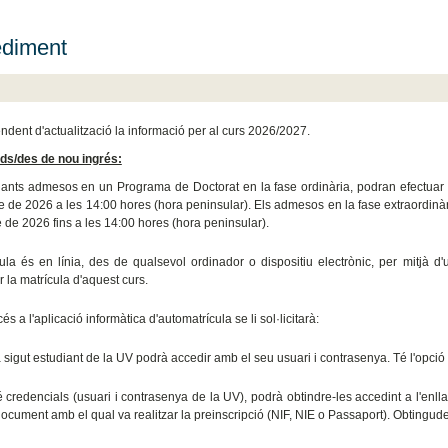
diment
endent d'actualització la informació per al curs 2026/2027.
ds/des de nou ingrés:
iants admesos en un Programa de Doctorat en la fase ordinària, podran efectuar l
 de 2026 a les 14:00 hores (hora peninsular). Els admesos en la fase extraordinàr
de 2026 fins a les 14:00 hores (hora peninsular).
ula és en línia, des de qualsevol ordinador o dispositiu electrònic, per mitjà d'
r la matrícula d'aquest curs.
cés a l'aplicació informàtica d'automatrícula se li sol·licitarà:
ha sigut estudiant de la UV podrà accedir amb el seu usuari i contrasenya. Té l'opció
té credencials (usuari i contrasenya de la UV), podrà obtindre-les accedint a l'enll
ocument amb el qual va realitzar la preinscripció (NIF, NIE o Passaport). Obtingudes