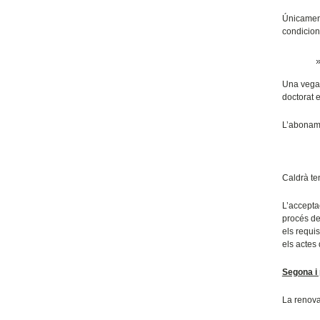
Únicamen
condicion
Una vegad
doctorat e
L’aboname
Caldrà te
L’accepta
procés de
els requis
els actes 
Segona i 
La renovac