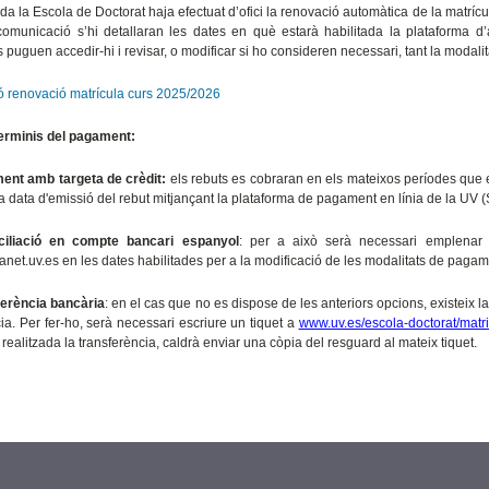
a la Escola de Doctorat haja efectuat d’ofici la renovació automàtica de la matrícul
omunicació s’hi detallaran les dates en què estarà habilitada la plataforma d’
s puguen accedir-hi i revisar, o modificar si ho consideren necessari, tant la moda
ó renovació matrícula curs 2025/2026
erminis del pagament:
ent amb targeta de crèdit:
els rebuts es cobraran en els mateixos períodes que e
 la data d'emissió del rebut mitjançant la plataforma de pagament en línia de la UV 
ciliació en compte bancari espanyol
: per a això serà necessari emplenar
ntranet.uv.es en les dates habilitades per a la modificació de les modalitats de pag
erència bancària
: en el cas que no es dispose de les anteriors opcions, existeix la
ia. Per fer-ho, serà necessari escriure un tiquet a
www.uv.es/escola-doctorat/matri
realitzada la transferència, caldrà enviar una còpia del resguard al mateix tiquet.