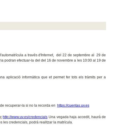
'automatrícula a través d'Internet, del 22 de septembre al 29 de
ia podran efectuar-la del del 16 de novembre a les 10:00 al 19 de
una aplicació informàtica que et permet fer tots els tràmits per a
 de recuperar-la si no la recorda en
https://cuentas.uv.es
aç
http://www.uv.es/credencials
Una vegada haja accedit, haurà de
 les credencials, podrà realitzar la matrícula.