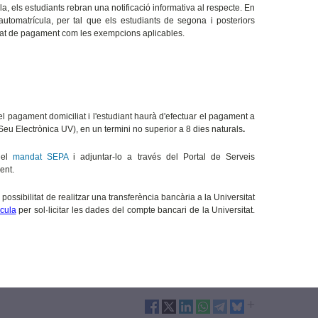
a, els estudiants rebran una notificació informativa al respecte. En
automatrícula, per tal que els estudiants de segona i posteriors
litat de pagament com les exempcions aplicables.
l pagament domiciliat i l'estudiant haurà d'efectuar el pagament a
(Seu Electrònica UV), en un termini no superior a 8 dies naturals
.
 el
mandat SEPA
i adjuntar-lo a través del Portal de Serveis
ament.
 possibilitat de realitzar una transferència bancària a la Universitat
cula
per sol·licitar les dades del compte bancari de la Universitat.