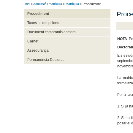
Inici
>
Admissió i matrícula
>
Matrícula
> Procediment
Proce
Procediment
Taxes i exempcions
Document compromís doctoral
NOTA
: P
Carnet
Doctoran
Assegurança
Els estud
Permanència Doctorat
septembre
novembre 
La matríc
formalitza
Per a l'ac
1. Si ja 
2. Si no 
posar el d