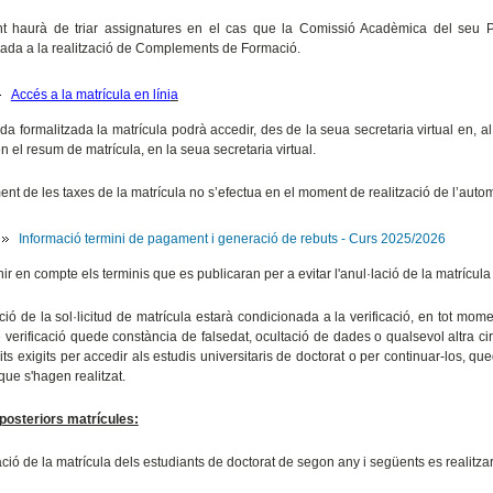
t haurà de triar assignatures en el cas que la Comissió Acadèmica del seu 
ada a la realització de Complements de Formació.
Accés a la matrícula en líni
a
a formalitzada la matrícula podrà accedir, des de la seua secretaria virtual en, 
n el resum de matrícula, en la seua secretaria virtual.
nt de les taxes de la matrícula no s’efectua en el moment de realització de l’automa
Informació termini de pagament i generació de rebuts - Curs 2025/2026
nir en compte els terminis que es publicaran per a evitar l'anul·lació de la matrícu
ció de la sol·licitud de matrícula estarà condicionada a la verificació, en tot mom
 verificació quede constància de falsedat, ocultació de dades o qualsevol altra 
its exigits per accedir als estudis universitaris de doctorat o per continuar-los, qu
que s'hagen realitzat.
posteriors matrícules:
ió de la matrícula dels estudiants de doctorat de segon any i següents es realitzarà