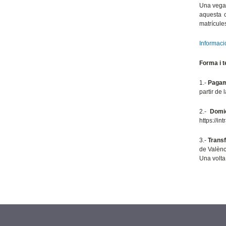
Una vegad
aquesta c
matrícule
Informaci
Forma i t
1.-
Pagam
partir de
2.-
Domi
https://i
3.-
Transf
de Valènc
Una volta 