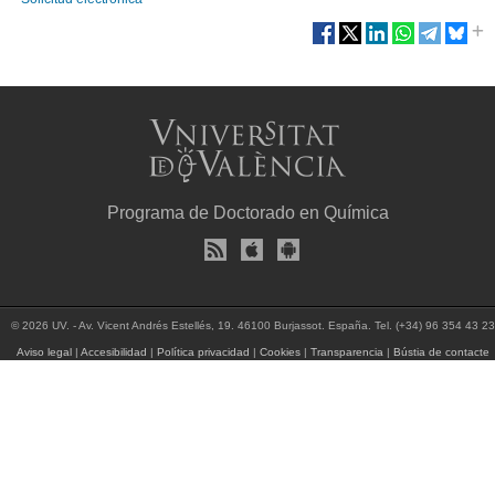
Programa de Doctorado en Química
© 2026 UV. - Av. Vicent Andrés Estellés, 19. 46100 Burjassot. España. Tel. (+34) 96 354 43 23
Aviso legal
|
Accesibilidad
|
Política privacidad
|
Cookies
|
Transparencia
|
Bústia de contacte