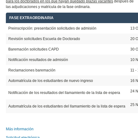
para los doctorados en los que hayan quedado plazas vacantes
después de
las adjudicaciones y matrícula de la fase ordinaria.
FASE EXTRAORDINARIA
20
Preinscripción: presentación solicitudes de admisión
13 O
Revisión solicitudes Escuela de Doctorado
20 O
Baremación solicitudes CAPD
30 O
Notificación resultados de admisión
10 
Reclamaciones baremación
11 -
Automatrícula de los estudiantes de nuevo ingreso
16 N
24 
Notificación de los resultados del llamamiento de la lista de espera
25 N
Automatrícula de los estudiantes del llamamiento de la lista de espera
Más información
Solicitud electrónica