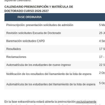
siguiente calendario:
CALENDARIO PREINSCRIPCIÓN Y MATRÍCULA DE
DOCTORADO CURSO 2026-2027
FASE ORDINARIA
20
Preinscripción: presentación solicitudes de admisión
5 Ma
Revisión solicitudes Escuela de Doctorado
25 J
Baremación solicitudes CAPD
4 Se
Resultados
17 
Reclamaciones
17 -
Automatrícula de los estudiantes de nuevo ingreso
22 S
2 Oc
Notificación de los resultados del llamamiento de la lista de espera
5 Oc
Automatrícula de los estudiantes del llamamiento de la lista de espera
En la fase extraordinaria estará abierta la preinscripción
exclusivamente