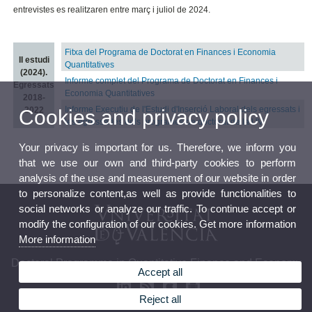
entrevistes es realitzaren entre març i juliol de 2024.
Fitxa del Programa de Doctorat en Finances i Economia
II estudi
Quantitatives
(2024).
Informe complet del Programa de Doctorat en Finances i
Egressats
Economia Quantitatives
2018-
Informe Executiu de l'Estudi d'Inserció Laboral dels egressats i
2022
Cookies and privacy policy
les egressades dels programes de doctorat de la UV
Your privacy is important for us. Therefore, we inform you
that we use our own and third-party cookies to perform
analysis of the use and measurement of our website in order
to personalize content,as well as provide functionalities to
social networks or analyze our traffic. To continue accept or
modify the configuration of our cookies. Get more information
More information
Doctoral Programme in Quantitative Finance and Economy
Accept all
Reject all