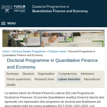
MENU
Home
>
Doctoral Studies Programme
>
Program sheet
> Doctoral Programme in
Quantitative Finance and Economy
Doctoral Programme in Quantitative Finance
and Economy
Summary
Structure
Organisation
Competencies
Admission
Thesis supervisors
Research lines
Labour insertion
International
Quality
La darrera edició de l'Estudi d'Inserció Laboral (EIL) del Programa de
Doctorat en Finances i Economia Quantitatives analitza l'inserció laboral dels
egressats i les egressades dels programes de doctorat que finalitzaren els
seus estudis entre els cursos acadèmics 2017-2018 i 2021-2022. Les