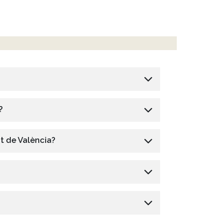
?
at de València?