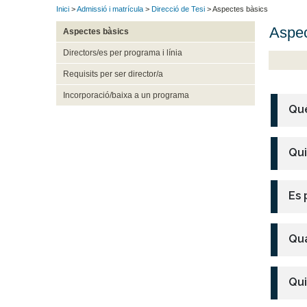
Inici
>
Admissió i matrícula
>
Direcció de Tesi
> Aspectes bàsics
Aspec
Aspectes bàsics
Directors/es per programa i línia
Requisits per ser director/a
Incorporació/baixa a un programa
Què
Qui
Es 
Qua
Qui