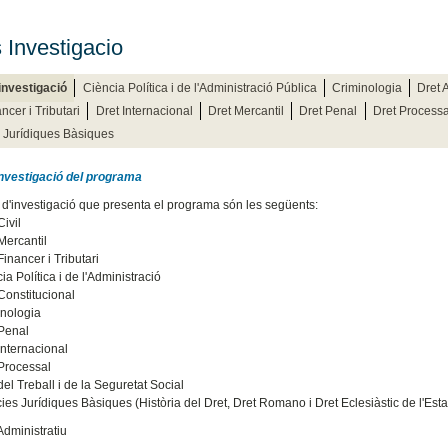
s Investigacio
'investigació
Ciència Política i de l'Administració Pública
Criminologia
Dret 
ncer i Tributari
Dret Internacional
Dret Mercantil
Dret Penal
Dret Processa
 Jurídiques Bàsiques
investigació del programa
s d'investigació que presenta el programa són les següents:
Civil
Mercantil
Financer i Tributari
ia Política i de l'Administració
 Constitucional
inologia
 Penal
Internacional
 Processal
del Treball i de la Seguretat Social
ies Jurídiques Bàsiques (Història del Dret, Dret Romano i Dret Eclesiàstic de l'Esta
Administratiu