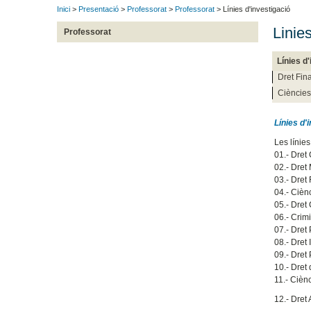
Inici
>
Presentació
>
Professorat
>
Professorat
> Línies d'investigació
Linie
Professorat
Línies d
Dret Fina
Ciències
Línies d'
Les línie
01.- Dret 
02.- Dret 
03.- Dret 
04.- Ciènc
05.- Dret
06.- Crim
07.- Dret
08.- Dret 
09.- Dret
10.- Dret 
11.- Ciènc
12.- Dret 