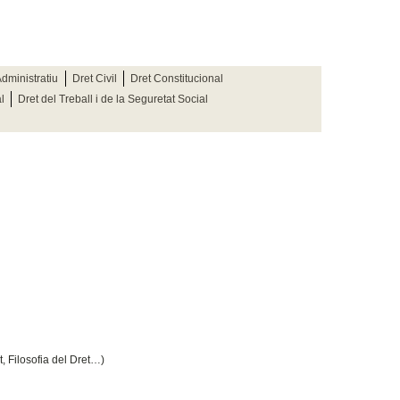
Administratiu
Dret Civil
Dret Constitucional
l
Dret del Treball i de la Seguretat Social
t, Filosofia del Dret…)