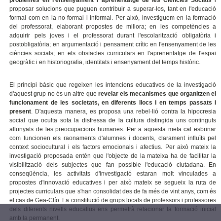
problemes en l'ensenyament i aprenentatge de les Ciències Socials
i
proposar solucions que puguen contribuir a superar-los, tant en l'educació
formal com en la no formal i informal. Per això, investiguem en la formació
del professorat, elaborant propostes de millora; en les competències a
adquirir pels joves i el professorat durant l'escolarització obligatòria i
postobligatòria; en argumentació i pensament crític en l'ensenyament de les
ciències socials; en els obstacles curriculars en l'aprenentatge de l'espai
geogràfic i en historiografia, identitats i ensenyament del temps històric.
El principi bàsic que regeixen les intencions educatives de la investigació
d'aquest grup no és un altre que
revelar els mecanismes que organitzen el
funcionament de les societats, en diferents llocs i en temps passats i
present
. D'aquesta manera, es proposa una rebel·lió contra la hipocresia
social que oculta sota la disfressa de la cultura distingida uns continguts
allunyats de les preocupacions humanes. Per a aquesta meta cal esbrinar
com funcionen els raonaments d'alumnes i docents, clarament influïts pel
context sociocultural i els factors emocionals i afectius. Per això mateix la
investigació proposada entén que l'objecte de la mateixa ha de facilitar la
visibilització dels subjectes que fan possible l'educació ciutadana. En
conseqüència, les activitats d'investigació estaran molt vinculades a
propostes d'innovació educatives i per això mateix se segueix la ruta de
projectes curriculars que s'han consolidat des de fa més de vint anys, com és
el cas de Gea-Clío. La constitució de grups locals de professors i professores
dels diferents nivells educatius ens permetrà relacionar la formació inicial
amb la permanent.