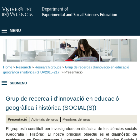
MENU
Home
>
Research
>
Research groups
>
Grup de recerca i d'innovació en educació
geogràfica i històrica (GIUV2015-217)
> Presentació
SUBMENU
Grup de recerca i d'innovació en educació
geogràfica i històrica (SOCIAL(S))
Presentació
Activitats del grup
Membres del grup
El grup està constituït per investigadors en didàctica de les ciències socials
(Geografia i Història). El nostre principal objectiu és el
diagnòstic de