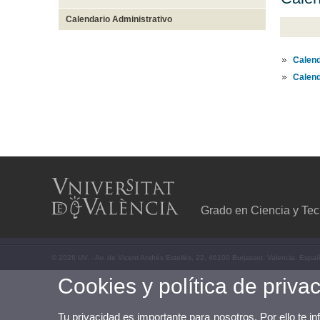
Calendario Administrativo
Calend
Calend
Grado en Ciencia y Tec
© 2026 UV. - Av. de Vicent Andrés Estellés, 22, 46100 Burjassot. Valencia. Espa
Cookies y política de priva
Tu privacidad es importante para nosotros. Por ello te i