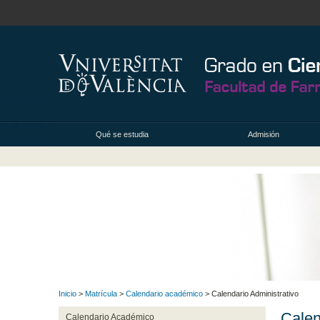
Qué se estudia
Admisión
Inicio
>
Matrícula
>
Calendario académico
> Calendario Administrativo
Calen
Calendario Académico