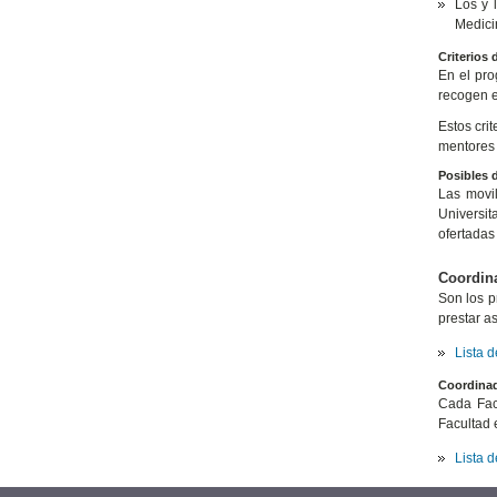
Los y 
Medici
Criterios 
En el pro
recogen en
Estos cri
mentores 
Posibles d
Las movil
Universit
ofertadas
Coordina
Son los p
prestar a
Lista 
Coordinad
Cada Fac
Facultad 
Lista 