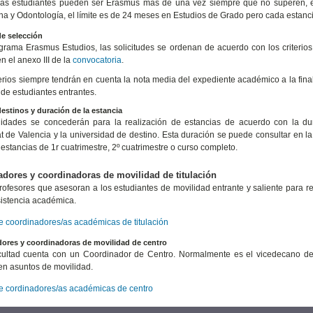
las estudiantes pueden ser Erasmus más de una vez siempre que no superen, e
na y Odontología, el límite es de 24 meses en Estudios de Grado pero cada estanc
de selección
grama Erasmus Estudios, las solicitudes se ordenan de acuerdo con los criteri
 el anexo III de la
convocatoria
.
terios siempre tendrán en cuenta la nota media del expediente académico a la fina
de estudiantes entrantes.
estinos y duración de la estancia
idades se concederán para la realización de estancias de acuerdo con la dura
at de Valencia y la universidad de destino. Esta duración se puede consultar en la 
 estancias de 1r cuatrimestre, 2º cuatrimestre o curso completo.
dores y coordinadoras de movilidad de titulación
rofesores que asesoran a los estudiantes de movilidad entrante y saliente para red
sistencia académica.
de coordinadores/as académicas de titulación
ores y coordinadoras de movilidad de centro
ultad cuenta con un Coordinador de Centro. Normalmente es el vicedecano de 
en asuntos de movilidad.
de cordinadores/as académicas de centro