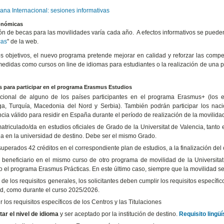
ana Internacional: sesiones informativas
onómicas
ón de becas para las movilidades varía cada año. A efectos informativos se puede
cas
" de la web.
os objetivos, el nuevo programa pretende mejorar en calidad y reforzar las compet
medidas como cursos on line de idiomas para estudiantes o la realización de una 
s para participar en el programa Erasmus Estudios
cional de alguno de los países participantes en el programa Erasmus+ (los e
a, Turquía, Macedonia del Nord y Serbia). También podrán participar los nac
cia válido para residir en España durante el período de realización de la movilida
matriculado/da en estudios oficiales de Grado de la Universitat de Valencia, tanto
ia en la universidad de destino. Debe ser el mismo Grado.
uperados 42 créditos en el correspondiente plan de estudios, a la finalización del
 beneficiario en el mismo curso de otro programa de movilidad de la Universitat
o el programa Erasmus Prácticas. En este último caso, siempre que la movilidad se 
 de los requisitos generales, los solicitantes deben cumplir los requisitos específic
tud, como durante el curso 2025/2026.
 los requisitos específicos de los Centros y las Titulaciones
tar el nivel de idioma
y ser aceptado por la institución de destino.
Requisito lingü