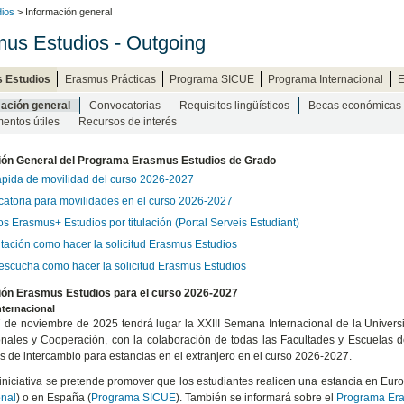
ios
> Información general
us Estudios - Outgoing
 Estudios
Erasmus Prácticas
Programa SICUE
Programa Internacional
E
ación general
Convocatorias
Requisitos lingüísticos
Becas económicas
entos útiles
Recursos de interés
ión General del Programa Erasmus Estudios de Grado
ápida de movilidad del curso 2026-2027
atoria para movilidades en el curso 2026-2027
s Erasmus+ Estudios por titulación (Portal Serveis Estudiant)
tación como hacer la solicitud Erasmus Estudios
 escucha como hacer la solicitud Erasmus Estudios
ión Erasmus Estudios para el curso 2026-2027
ternacional
7 de noviembre de 2025 tendrá lugar la XXIII Semana Internacional de la Univers
onales y Cooperación, con la colaboración de todas las Facultades y Escuelas de 
 de intercambio para estancias en el extranjero en el curso 2026-2027.
iniciativa se pretende promover que los estudiantes realicen una estancia en Eur
onal
) o en España (
Programa SICUE
). También se informará sobre el
Programa Era