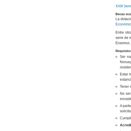
XXIII Sem
Becas ec
La dotaci
Económi
Entre otr
serie de 
Erasmus.
Requisito
Ser na
Norueg
residen
Estar 
estanc
Tener s
No ser
except
A parte
solici
Cumplir
Acredi