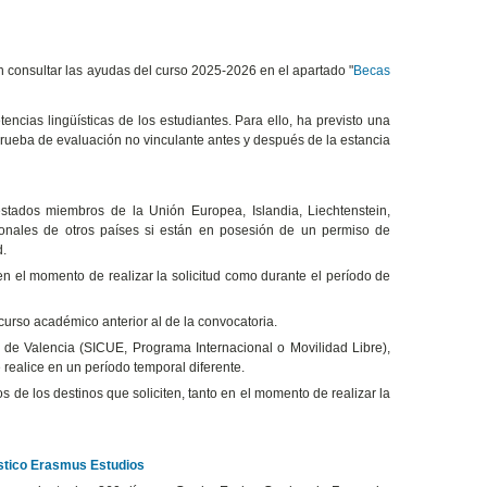
n consultar las ayudas del curso 2025-2026 en el apartado "
Becas
encias lingüísticas de los estudiantes. Para ello, ha previsto una
prueba de evaluación no vinculante antes y después de la estancia
stados miembros de la Unión Europea, Islandia, Liechtenstein,
ionales de otros países si están en posesión de un permiso de
d.
 en el momento de realizar la solicitud como durante el período de
 curso académico anterior al de la convocatoria.
 de Valencia (SICUE, Programa Internacional o Movilidad Libre),
realice en un período temporal diferente.
os de los destinos que soliciten, tanto en el momento de realizar la
ístico Erasmus Estudios