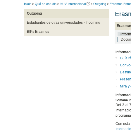
Inicio
>
Qué se estudia
>
'>UV Internacional
>
Outgoing
>
Erasmus Estud
Erasm
Outgoing
Estudiantes de otras universidades - Incoming
Erasmus
BIPs Erasmus
Inform
Docum
Informac
Guía r
Convoc
Destino
Presen
Mira y
Informac
Semana In
Del 3 al 
Internaci
programas
Con esta 
Internaci