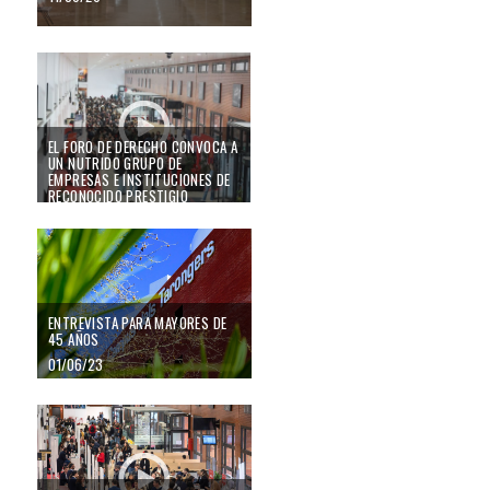
El Foro de Derecho convoca a un nutrido grupo de empresas e instituciones
EL FORO DE DERECHO CONVOCA A
UN NUTRIDO GRUPO DE
EMPRESAS E INSTITUCIONES DE
RECONOCIDO PRESTIGIO
14/02/25
Entrevista para Mayores de 45 años
ENTREVISTA PARA MAYORES DE
45 AÑOS
01/06/23
Cerca de un millar de personas inscritas, 33 estands y 60 ponentes en 15 