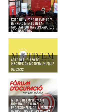
ÉXITO DEL V FORO DE EMPLEO Y
EMPRENDIMIENTO DE LA
FACULTAT QUE HA SUPERADO LOS
800 INSCRITOS
18/02/22
Abierto el plazo de Inscripción Motivem en equip
ABIERTO EL PLAZO DE
INSCRIPCIÓN MOTIVEM EN EQUIP
07/02/22
IV Foro de Empleo y XIII Jornada de salidas profesionales de la Facultat de D
IV FORO DE EMPLEO Y XIII
JORNADA DE SALIDAS
PROFESIONALES DE LA FACULTAT
DE DRET: ABRE PUERTAS PARA