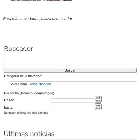
MEJORAR TU FUTURO
PROFESIONAL
04/02/22
Para más novedades, utiliza el buscador
Buscador
Categoría de la novedad:
Seleccionar
Todos
Ninguno
Por fecha (formato: dd/mm/aaaa)
Desde
hasta
Se deben rellenar los dos campos
Últimas noticias