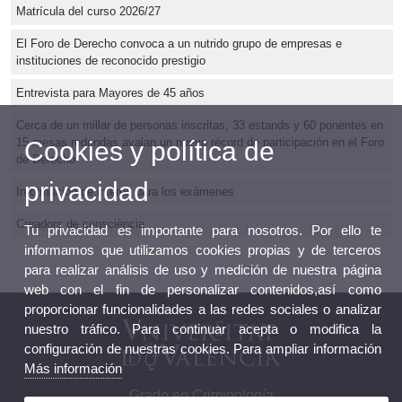
Matrícula del curso 2026/27
El Foro de Derecho convoca a un nutrido grupo de empresas e
instituciones de reconocido prestigio
Entrevista para Mayores de 45 años
Cerca de un millar de personas inscritas, 33 estands y 60 ponentes en
15 mesas redondas avalan un nuevo récord de participación en el Foro
Cookies y política de
de Derecho
privacidad
Información de interés para los exámenes
Creadors de consciència
Tu privacidad es importante para nosotros. Por ello te
informamos que utilizamos cookies propias y de terceros
para realizar análisis de uso y medición de nuestra página
web con el fin de personalizar contenidos,así como
proporcionar funcionalidades a las redes sociales o analizar
nuestro tráfico. Para continuar acepta o modifica la
configuración de nuestras cookies. Para ampliar información
Más información
Grado en Criminología