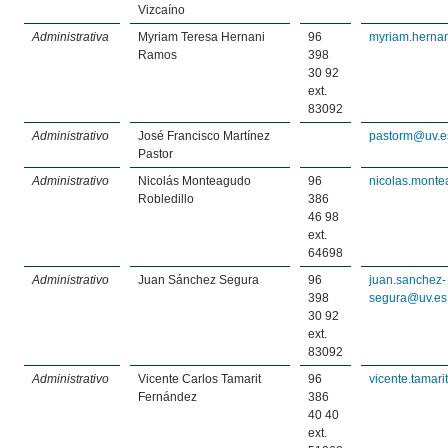
Vizcaíno
Administrativa
Myriam Teresa Hernani
96
myriam.herna
Ramos
398
30 92
ext.
83092
Administrativo
José Francisco Martínez
pastorm@uv.e
Pastor
Administrativo
Nicolás Monteagudo
96
nicolas.mont
Robledillo
386
46 98
ext.
64698
Administrativo
Juan Sánchez Segura
96
juan.sanchez-
398
segura@uv.es
30 92
ext.
83092
Administrativo
Vicente Carlos Tamarit
96
vicente.tamar
Fernández
386
40 40
ext.