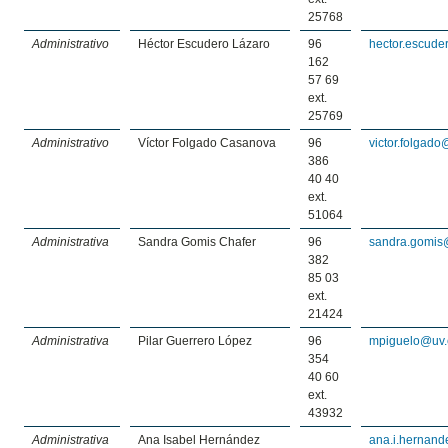
25768
Administrativo
Héctor Escudero Lázaro
96
hector.escude
162
57 69
ext.
25769
Administrativo
Víctor Folgado Casanova
96
victor.folgado
386
40 40
ext.
51064
Administrativa
Sandra Gomis Chafer
96
sandra.gomis
382
85 03
ext.
21424
Administrativa
Pilar Guerrero López
96
mpiguelo@uv.
354
40 60
ext.
43932
Administrativa
Ana Isabel Hernández
ana.i.hernan