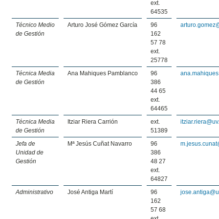
ext.
64535
Técnico Medio
Arturo José Gómez García
96
arturo.gomez
de Gestión
162
57 78
ext.
25778
Técnica Media
Ana Mahiques Pamblanco
96
ana.mahiques
de Gestión
386
44 65
ext.
64465
Técnica Media
Itziar Riera Carrión
ext.
itziar.riera@uv
de Gestión
51389
Jefa de
Mª Jesús Cuñat Navarro
96
m.jesus.cunat
Unidad de
386
Gestión
48 27
ext.
64827
Administrativo
José Antiga Martí
96
jose.antiga@u
162
57 68
ext.