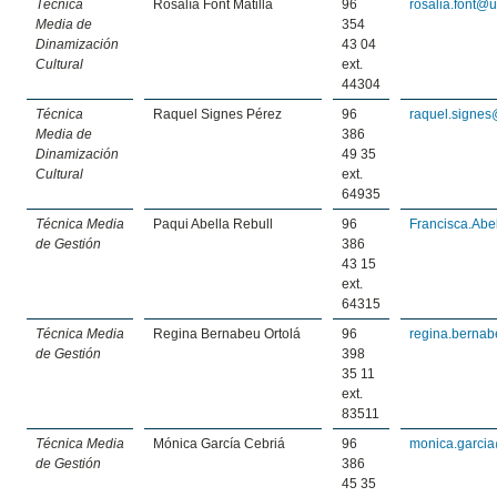
Técnica
Rosalía Font Matilla
96
rosalia.font@u
Media de
354
Dinamización
43 04
Cultural
ext.
44304
Técnica
Raquel Signes Pérez
96
raquel.signes
Media de
386
Dinamización
49 35
Cultural
ext.
64935
Técnica Media
Paqui Abella Rebull
96
Francisca.Abe
de Gestión
386
43 15
ext.
64315
Técnica Media
Regina Bernabeu Ortolá
96
regina.berna
de Gestión
398
35 11
ext.
83511
Técnica Media
Mónica García Cebriá
96
monica.garci
de Gestión
386
45 35