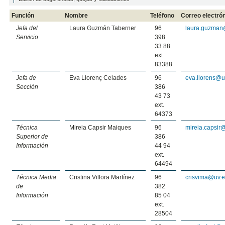
Función
Nombre
Teléfono
Correo electró
Jefa del
Laura Guzmán Taberner
96
laura.guzman
Servicio
398
33 88
ext.
83388
Jefa de
Eva Llorenç Celades
96
eva.llorens@u
Sección
386
43 73
ext.
64373
Técnica
Mireia Capsir Maiques
96
mireia.capsir
Superior de
386
Información
44 94
ext.
64494
Técnica Media
Cristina Villora Martínez
96
crisvima@uv.
de
382
Información
85 04
ext.
28504