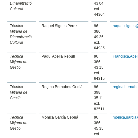
Dinamització
43 04
Cultural
ext.
44304
Tècnica
Raquel Signes Pérez
96
raquel.signes
Mitjana de
386
Dinamització
49 35
Cultural
ext.
64935
Tècnica
Paqui Abella Rebull
96
Francisca.Abe
Mitjana de
386
Gestió
43 15
ext.
64315
Tècnica
Regina Bernabeu Ortolá
96
regina.bernab
Mitjana de
398
Gestió
35 11
ext.
83511
Tècnica
Mónica García Cebriá
96
monica.garcia
Mitjana de
386
Gestió
45 35
ext.