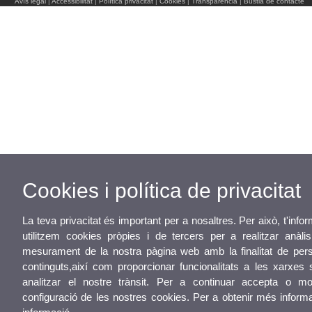
Avís legal
|
Accessibilitat
|
Política privacitat
|
Cookies
|
Transparència
|
Bústia de contacte
Cookies i política de privacitat
La teva privacitat és important per a nosaltres. Per això, t'inf
utilitzem cookies pròpies i de tercers per a realitzar anàlis
mesurament de la nostra pàgina web amb la finalitat de pers
continguts,així com proporcionar funcionalitats a les xarxes 
analitzar el nostre trànsit. Per a continuar accepta o mod
configuració de les nostres cookies. Per a obtenir més infor