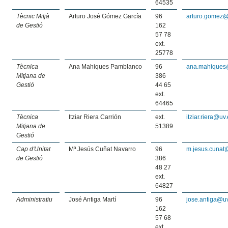
64535
Tècnic Mitjà
Arturo José Gómez García
96
arturo.gomez@
de Gestió
162
57 78
ext.
25778
Tècnica
Ana Mahiques Pamblanco
96
ana.mahiques
Mitjana de
386
Gestió
44 65
ext.
64465
Tècnica
Itziar Riera Carrión
ext.
itziar.riera@uv
Mitjana de
51389
Gestió
Cap d'Unitat
Mª Jesús Cuñat Navarro
96
m.jesus.cunat
de Gestió
386
48 27
ext.
64827
Administratiu
José Antiga Martí
96
jose.antiga@u
162
57 68
ext.