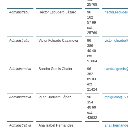
25768
Administratiu
Héctor Escudero Lázaro
96
hector.escude
162
57 69
ext.
25769
Administratiu
Víctor Folgado Casanova
96
victor.folgado
386
40 40
ext.
51064
Administrativa
Sandra Gomis Chafer
96
sandra.gomis
382
85 03
ext.
21424
Administrativa
Pilar Guerrero López
96
mpiguelo@uv.
354
40 60
ext.
43932
Administrativa
Ana Isabel Hernández
ana.i.hernand