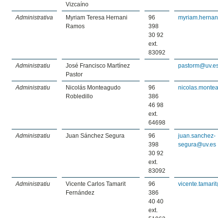
Vizcaíno
Administrativa
Myriam Teresa Hernani
96
myriam.hernan
Ramos
398
30 92
ext.
83092
Administratiu
José Francisco Martínez
pastorm@uv.e
Pastor
Administratiu
Nicolás Monteagudo
96
nicolas.monte
Robledillo
386
46 98
ext.
64698
Administratiu
Juan Sánchez Segura
96
juan.sanchez-
398
segura@uv.es
30 92
ext.
83092
Administratiu
Vicente Carlos Tamarit
96
vicente.tamari
Fernández
386
40 40
ext.