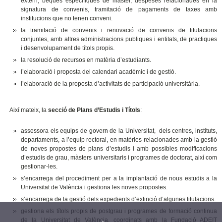
extern, beques especifiques de màster, despeses relacionades en la
signatura de convenis, tramitació de pagaments de taxes amb
institucions que no tenen conveni.
la tramitació de convenis i renovació de convenis de titulacions
conjuntes, amb altres administracions publiques i entitats, de practiques
i desenvolupament de títols propis.
la resolució de recursos en matèria d’estudiants.
l’elaboració i proposta del calendari acadèmic i de gestió.
l’elaboració de la proposta d’activitats de participació universitària.
Així mateix, la
secció de Plans d’Estudis i Títols
:
assessora els equips de govern de la Universitat, dels centres, instituts,
departaments, a l’equip rectoral, en matèries relacionades amb la gestió
de noves propostes de plans d’estudis i amb possibles modificacions
d’estudis de grau, màsters universitaris i programes de doctorat, així com
gestionar-les.
s’encarrega del procediment per a la implantació de nous estudis a la
Universitat de València i gestiona les noves propostes.
s’encarrega de la gestió dels expedients d’extinció d’algunes titulacions.
gestiona els títols propis de postgrau i programes de formació continua
de la Universitat de València, coordinats amb la Fundació ADEIT