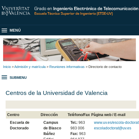
MENÚ
Inicio
>
Admisión y matrícula
>
Reuniones informativas
> Directorio de contacto
SUBMENU
Centros de la Universidad de Valencia
Centro
Dirección
Telèfono/Fax
Pàgina web / E-mail
Escuela de
Campus
Tel.:
963
www.uv.es/escola-doctorat
Doctorado
de Blasco
983 006
escoladoctorat@uv.es
Ibáñez
Fax:
963