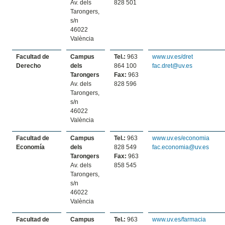
Av. dels
828 501
Tarongers,
s/n
46022
València
Facultad de
Campus
Tel.:
963
www.uv.es/dret
Derecho
dels
864 100
fac.dret@uv.es
Tarongers
Fax:
963
Av. dels
828 596
Tarongers,
s/n
46022
València
Facultad de
Campus
Tel.:
963
www.uv.es/economia
Economía
dels
828 549
fac.economia@uv.es
Tarongers
Fax:
963
Av. dels
858 545
Tarongers,
s/n
46022
València
Facultad de
Campus
Tel.:
963
www.uv.es/farmacia