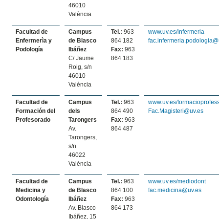
46010
València
Facultad de
Campus
Tel.:
963
www.uv.es/infermeria
Enfermerìa y
de Blasco
864 182
fac.infermeria.podologia@
Podología
Ibáñez
Fax:
963
C/ Jaume
864 183
Roig, s/n
46010
València
Facultad de
Campus
Tel.:
963
www.uv.es/formacioprofes
Formación del
dels
864 490
Fac.Magisteri@uv.es
Profesorado
Tarongers
Fax:
963
Av.
864 487
Tarongers,
s/n
46022
València
Facultad de
Campus
Tel.:
963
www.uv.es/mediodont
Medicina y
de Blasco
864 100
fac.medicina@uv.es
Odontología
Ibáñez
Fax:
963
Av. Blasco
864 173
Ibáñez, 15