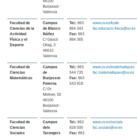
46100
Burjassot -
València
Facultad de
Campus
Tel.:
963
www.uv.es/fcafe
Ciencias de la
de Blasco
864 343
fac.educacio.fisica@uv.es
Actividad
Ibáñez
Fax:
963
Física y el
C/ Gascó
864 365
Deporte
Oliag, 3
46010
València
Facultad de
Campus
Tel.:
963
www.uv.es/matematiques
Ciencias
de
544 735
fac.matematiques@uv.es
Matemáticas
Burjassot-
Fax:
963
Paterna
543 918
C/ Dr.
Moliner, 50
46100
Burjassot -
València
Facultad de
Campus
Tel.:
963
www.uv.es/socials
Ciencias
dels
828 500
fac.socials@uv.es
Sociales
Tarongers
Fax:
963