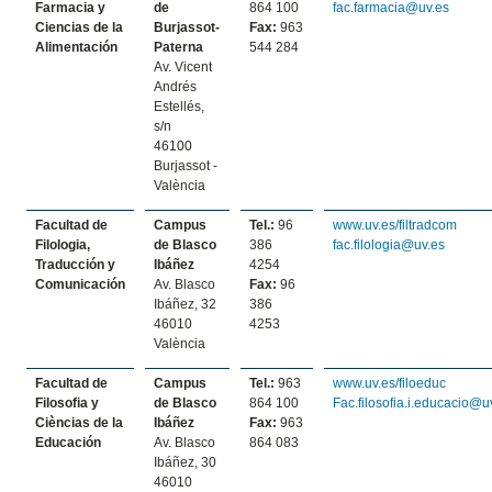
Farmacia y
de
864 100
fac.farmacia@uv.es
Ciencias de la
Burjassot-
Fax:
963
Alimentación
Paterna
544 284
Av. Vicent
Andrés
Estellés,
s/n
46100
Burjassot -
València
Facultad de
Campus
Tel.:
96
www.uv.es/filtradcom
Filologia,
de Blasco
386
fac.filologia@uv.es
Traducción y
Ibáñez
4254
Comunicación
Av. Blasco
Fax:
96
Ibáñez, 32
386
46010
4253
València
Facultad de
Campus
Tel.:
963
www.uv.es/filoeduc
Filosofia y
de Blasco
864 100
Fac.filosofia.i.educacio@u
Cièncias de la
Ibáñez
Fax:
963
Educación
Av. Blasco
864 083
Ibáñez, 30
46010