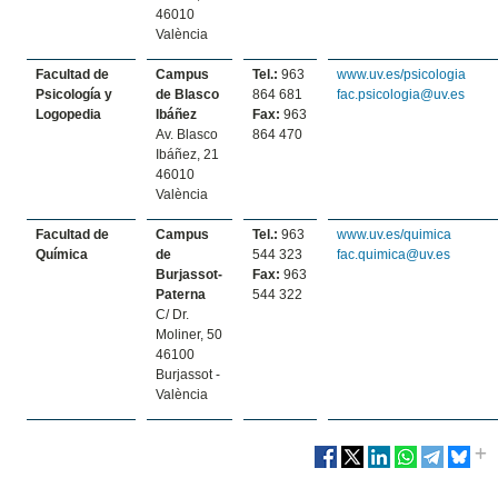
46010
València
Facultad de
Campus
Tel.:
963
www.uv.es/psicologia
Psicología y
de Blasco
864 681
fac.psicologia@uv.es
Logopedia
Ibáñez
Fax:
963
Av. Blasco
864 470
Ibáñez, 21
46010
València
Facultad de
Campus
Tel.:
963
www.uv.es/quimica
Química
de
544 323
fac.quimica@uv.es
Burjassot-
Fax:
963
Paterna
544 322
C/ Dr.
Moliner, 50
46100
Burjassot -
València