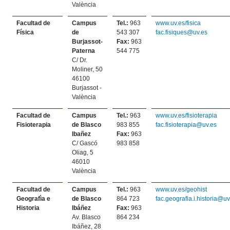
València
Facultad de
Campus
Tel.:
963
www.uv.es/fisica
Física
de
543 307
fac.fisiques@uv.es
Burjassot-
Fax:
963
Paterna
544 775
C/ Dr.
Moliner, 50
46100
Burjassot -
València
Facultad de
Campus
Tel.:
963
www.uv.es/fisioterapia
Fisioterapia
de Blasco
983 855
fac.fisioterapia@uv.es
Ibañez
Fax:
963
C/ Gascó
983 858
Oliag, 5
46010
València
Facultad de
Campus
Tel.:
963
www.uv.es/geohist
Geografìa e
de Blasco
864 723
fac.geografia.i.historia@uv
Historia
Ibáñez
Fax:
963
Av. Blasco
864 234
Ibáñez, 28