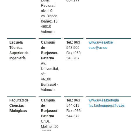
Edifici
864 977
Rectorat
nivell 0
Av. Blasco
Ibáñez, 13
46010
València
Escuela
Campus
Tel.:
963
www.uv.es/etse
Técnica
de
543 505
etse@uv.es
Superior de
Burjassot-
Fax:
963
Ingeniería
Paterna
543 207
Av.
Universitat,
s/n
46100
Burjassot -
València
Facultad de
Campus
Tel.:
963
www.uv.es/biologia
Ciencias
de
544 019
fac.biologiques@uv.es
Biológicas
Burjassot-
Fax:
963
Paterna
544 372
C/ Dr.
Moliner, 50