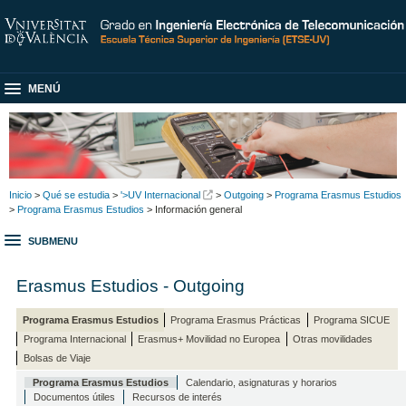
MENÚ
Inicio
>
Qué se estudia
>
'>UV Internacional
>
Outgoing
>
Programa Erasmus Estudios
>
Programa Erasmus Estudios
> Información general
SUBMENU
Erasmus Estudios - Outgoing
Programa Erasmus Estudios
Programa Erasmus Prácticas
Programa SICUE
Programa Internacional
Erasmus+ Movilidad no Europea
Otras movilidades
Bolsas de Viaje
Programa Erasmus Estudios
Calendario, asignaturas y horarios
Documentos útiles
Recursos de interés