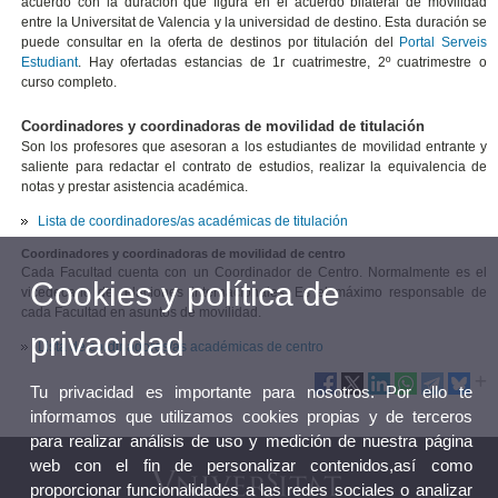
acuerdo con la duración que figura en el acuerdo bilateral de movilidad
entre la Universitat de Valencia y la universidad de destino. Esta duración se
puede consultar en la oferta de destinos por titulación del
Portal Serveis
Estudiant
. Hay ofertadas estancias de 1r cuatrimestre, 2º cuatrimestre o
curso completo.
Coordinadores y coordinadoras de movilidad de titulación
Son los profesores que asesoran a los estudiantes de movilidad entrante y
saliente para redactar el contrato de estudios, realizar la equivalencia de
notas y prestar asistencia académica.
Lista de coordinadores/as académicas de titulación
Coordinadores y coordinadoras de movilidad de centro
Cada Facultad cuenta con un Coordinador de Centro. Normalmente es el
Cookies y política de
vicedecano de relaciones internacionales. Es el máximo responsable de
cada Facultad en asuntos de movilidad.
privacidad
Lista de cordinadores/as académicas de centro
Tu privacidad es importante para nosotros. Por ello te
informamos que utilizamos cookies propias y de terceros
para realizar análisis de uso y medición de nuestra página
web con el fin de personalizar contenidos,así como
proporcionar funcionalidades a las redes sociales o analizar